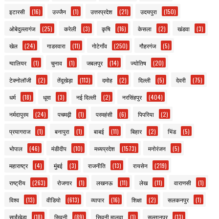
इटारसी
(16)
उज्जैन
(1)
उत्तरप्रदेश
(21)
उदयपुरा
(150)
ओबेदुल्लागंज
(25)
करेली
(3)
कृषि
(16)
केसला
(2)
खंडवा
(3)
खेल
(24)
गाडरवारा
(11)
गोटेगाँव
(250)
गौहरगंज
(5)
ग्वालियर
(1)
चुनाव
(1)
जबलपुर
(14)
ज्योतिष
(20)
टेक्नोलॉजी
(2)
तेंदूखेड़ा
(113)
दमोह
(2)
दिल्ली
(5)
देवरी
(75)
धर्म
(18)
धूमा
(3)
नई दिल्ली
(2)
नरसिंहपुर
(404)
नर्मदापुरम
(24)
पचमढ़ी
(1)
परमहंसी
(6)
पिपरिया
(2)
प्रयागराज
(1)
बनापुरा
(1)
बाबई
(11)
बिहार
(2)
भिंड
(5)
भोपाल
(46)
मंडीदीप
(10)
मध्यप्रदेश
(1573)
मनोरंजन
(5)
महाराष्ट्र
(4)
मुंबई
(3)
राजनीति
(13)
रायसेन
(219)
राष्ट्रीय
(263)
रोजगार
(1)
लखनऊ
(11)
लेख
(11)
वाराणसी
(1)
विश्व
(13)
वीडियो
(613)
व्यापार
(16)
शिक्षा
(2)
सलकनपुर
(1)
साईंखेड़ा
(18)
सिवनी
(89)
सिवनी मालवा
(1)
सुल्तानपुर
(13)