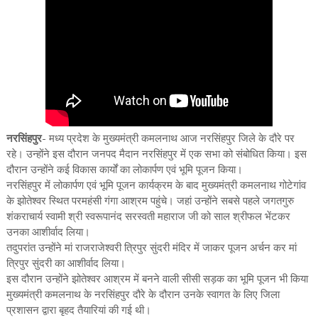
नरसिंहपुर
- मध्य प्रदेश के मुख्यमंत्री कमलनाथ आज नरसिंहपुर जिले के दौरे पर
रहे। उन्होंने इस दौरान जनपद मैदान नरसिंहपुर में एक सभा को संबोधित किया। इस
दौरान उन्होंने कई विकास कार्यों का लोकार्पण एवं भूमि पूजन किया।
नरसिंहपुर में लोकार्पण एवं भूमि पूजन कार्यक्रम के बाद मुख्यमंत्री कमलनाथ गोटेगांव
के झोतेश्वर स्थित परमहंसी गंगा आश्रम पहुंचे। जहां उन्होंने सबसे पहले जगतगुरु
शंकराचार्य स्वामी श्री स्वरूपानंद सरस्वती महाराज जी को साल श्रीफल भेंटकर
उनका आशीर्वाद लिया।
तदुपरांत उन्होंने मां राजराजेश्वरी त्रिपुर सुंदरी मंदिर में जाकर पूजन अर्चन कर मां
त्रिपुर सुंदरी का आशीर्वाद लिया।
इस दौरान उन्होंने झोतेश्वर आश्रम में बनने वाली सीसी सड़क का भूमि पूजन भी किया
मुख्यमंत्री कमलनाथ के नरसिंहपुर दौरे के दौरान उनके स्वागत के लिए जिला
प्रशासन द्वारा बृहद तैयारियां की गई थी।