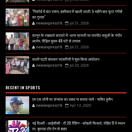
"रिकॉर्ड में बंटा राशन, हकीकत में खाली थाली; 5 महीने बाद फूटा गरीबों
का गुस्सा"
newsexpress18
Jul 21, 2026
कानून के रखवाले कटघरे में: थाना प्रभारी पर मारपीट-वसूली के गंभीर
आरोप, पीड़ित युवक 48 घंटे से लापता
newsexpress18
Jul 21, 2026
काली पट्टी बांधकर पटवारियों ने शुरू किया आंदोलन
newsexpress18
Jul 20, 2026
RECENT IN SPORTS
एम एस धोनी पर संन्यास का दबाव ना बनाया जाये - नासिर हुसैन
newsexpress18
Apr 12, 2020
नई दिल्ली - आईसीसी - टी 20 रैंकिंग - कोहली फिसले, रोहित 11 वें स्थान
पर, बुमराह टॉप टेन से बाहर