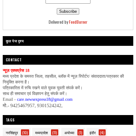
Delivered by
FeedBurner
कुल पेज दृश्य
CONTACT
न्यूज़ एक्सप्रेस 18
मध्य प्रदेश के समस्त जिला, तहसील, ब्लॉक में न्यूज़ रिपोर्टर/ संवाददाता/पत्रकार की
नियुक्ति करना है।
पत्रिकारिता में रुचि रखने वाले युवक युवती संपर्क करें।
साथ ही समाचार एवं विज्ञापन हेतु संपर्क करें।
Email -
care.newsexpress18@gmail.com
मो.- 9425467957, 9301524242,
TAGS
नरसिंहपुर
(10)
मध्यप्रदेश
(11)
अयोध्या
(1)
इंदौर
(4)