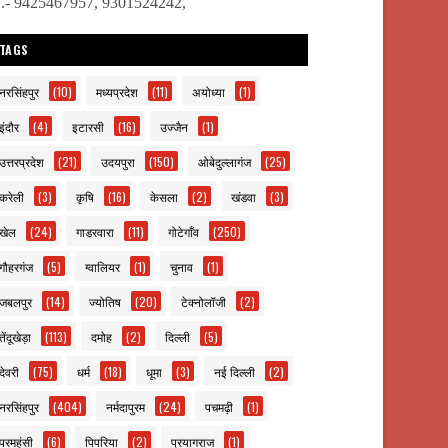
ो.- 9425467957, 9301524242,
TAGS
नरसिंहपुर
(10)
मध्यप्रदेश
(11)
अयोध्या
(1)
इंदौर
(4)
इटारसी
(16)
उज्जैन
(1)
उत्तरप्रदेश
(21)
उदयपुरा
(150)
ओबेदुल्लागंज
(25)
करेली
(3)
कृषि
(16)
केसला
(2)
खंडवा
(3)
खेल
(24)
गाडरवारा
(11)
गोटेगाँव
(250)
गौहरगंज
(5)
ग्वालियर
(1)
चुनाव
(1)
जबलपुर
(14)
ज्योतिष
(20)
टेक्नोलॉजी
(2)
तेंदूखेड़ा
(113)
दमोह
(2)
दिल्ली
(5)
देवरी
(75)
धर्म
(18)
धूमा
(3)
नई दिल्ली
(2)
नरसिंहपुर
(404)
नर्मदापुरम
(24)
पचमढ़ी
(1)
परमहंसी
(6)
पिपरिया
(2)
प्रयागराज
(1)