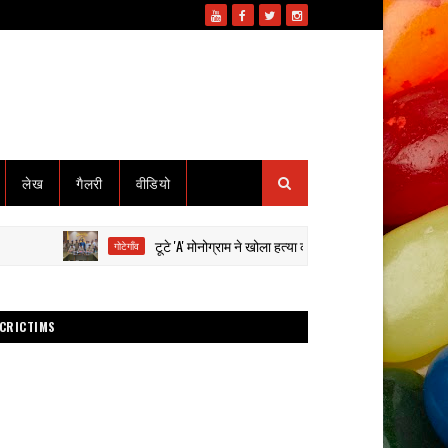
लेख
गैलरी
वीडियो
टूटे 'A' मोनोग्राम ने खोला हत्या का राज: हाईवा से कुचलकर सड़क हादसा 
गोटेगाँव
CRICTIMS