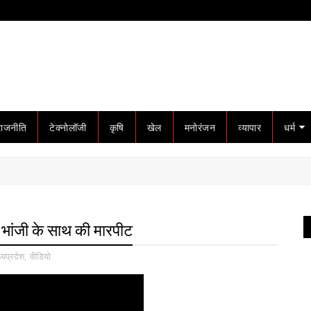
राजनीति
टेक्नोलॉजी
कृषि
खेल
मनोरंजन
व्यापार
धर्म
गी भांजी के साथ की मारपीट
्यप्रदेश
,
वीडियो