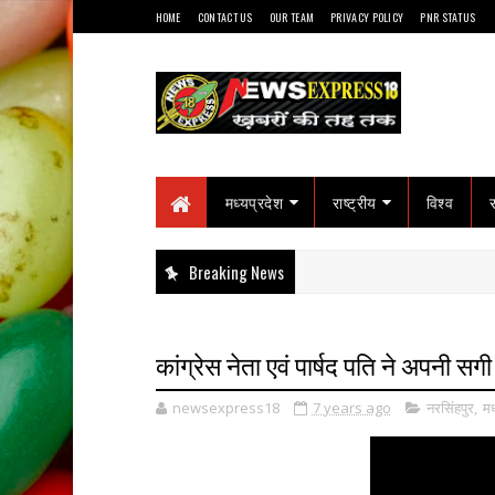
HOME
CONTACT US
OUR TEAM
PRIVACY POLICY
PNR STATUS
मध्यप्रदेश
राष्ट्रीय
विश्व
Breaking News
कांग्रेस नेता एवं पार्षद पति ने अपनी स
newsexpress18
7 years ago
नरसिंहपुर
,
मध