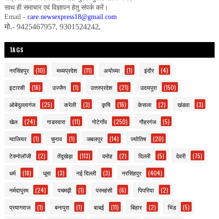
साथ ही समाचार एवं विज्ञापन हेतु संपर्क करें।
Email -
care.newsexpress18@gmail.com
मो.- 9425467957, 9301524242,
TAGS
नरसिंहपुर
(10)
मध्यप्रदेश
(11)
अयोध्या
(1)
इंदौर
(4)
इटारसी
(16)
उज्जैन
(1)
उत्तरप्रदेश
(21)
उदयपुरा
(150)
ओबेदुल्लागंज
(25)
करेली
(3)
कृषि
(16)
केसला
(2)
खंडवा
(3)
खेल
(24)
गाडरवारा
(11)
गोटेगाँव
(250)
गौहरगंज
(5)
ग्वालियर
(1)
चुनाव
(1)
जबलपुर
(14)
ज्योतिष
(20)
टेक्नोलॉजी
(2)
तेंदूखेड़ा
(113)
दमोह
(2)
दिल्ली
(5)
देवरी
(75)
धर्म
(18)
धूमा
(3)
नई दिल्ली
(3)
नरसिंहपुर
(404)
नर्मदापुरम
(24)
पचमढ़ी
(1)
परमहंसी
(6)
पिपरिया
(2)
प्रयागराज
(1)
बनापुरा
(1)
बाबई
(11)
बिहार
(2)
भिंड
(5)