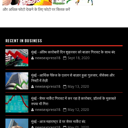
और अधिक फोटो देखने के लिए फोटो पर क्लिक करें
RECENT IN BUSINESS
मुंबई - अंतिम कारोबारी दिन शुक्रवार को बाज़ार गिरावट के साथ बंद
newsexpress18
Sept 18, 2020
मुंबई - आर्थिक पैकेज के एलान से बाज़ार हुआ गुलजार, सेंसेक्स और
निफ्टी में तेज़ी
newsexpress18
May 13, 2020
मुंबई - शेयर मार्केट गिरावट में कर रहा है कारोबार, डॉलर्स के मुकाबले
रुपया भी गिरा
newsexpress18
May 12, 2020
मुंबई - आज महाराष्ट्र डे पर शेयर मार्केट बंद
newsexpress18
May 01, 2020