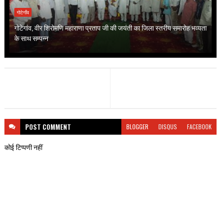
गोटेगाँव
गोटेगांव, वीर शिरोमणि महाराणा प्रताप जी की जयंती का जिला स्तरीय समारोह भव्यता
के साथ सम्पन्न
POST
COMMENT
BLOGGER
DISQUS
FACEBOOK
कोई टिप्पणी नहीं