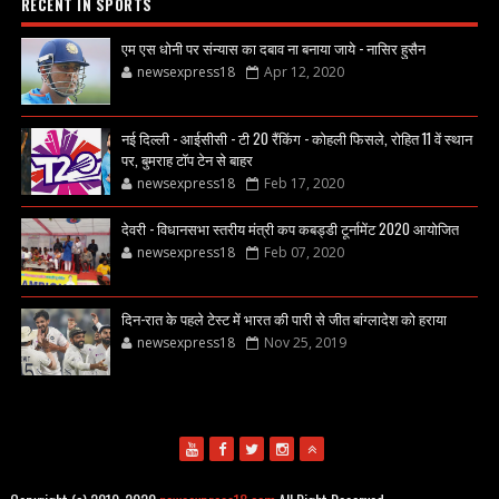
RECENT IN SPORTS
एम एस धोनी पर संन्यास का दबाव ना बनाया जाये - नासिर हुसैन
newsexpress18
Apr 12, 2020
नई दिल्ली - आईसीसी - टी 20 रैंकिंग - कोहली फिसले, रोहित 11 वें स्थान
पर, बुमराह टॉप टेन से बाहर
newsexpress18
Feb 17, 2020
देवरी - विधानसभा स्तरीय मंत्री कप कबड्डी टूर्नामेंट 2020 आयोजित
newsexpress18
Feb 07, 2020
दिन-रात के पहले टेस्ट में भारत की पारी से जीत बांग्लादेश को हराया
newsexpress18
Nov 25, 2019