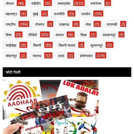
भोपाल
(46)
मंडीदीप
(10)
मध्यप्रदेश
(1573)
मनोरंजन
(5)
महाराष्ट्र
(4)
मुंबई
(3)
राजनीति
(13)
रायसेन
(219)
राष्ट्रीय
(264)
रोजगार
(1)
लखनऊ
(11)
लेख
(11)
वाराणसी
(1)
विश्व
(13)
वीडियो
(613)
व्यापार
(16)
शिक्षा
(2)
सलकनपुर
(1)
साईंखेड़ा
(18)
सिवनी
(89)
सिवनी मालवा
(1)
सुल्तानपुर
(13)
सोहागपुर
(2)
स्वास्थ
(12)
हरदा
(2)
होशंगाबाद
(274)
फोटो गैलरी