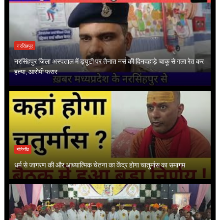
नरसिंहपुर
नरसिंहपुर जिला अस्पताल में ड्यूटी पर तैनात नर्स की दिनदहाड़े चाकू से गला रेत कर
हत्या, आरोपी फरार
गोटेगाँव
धर्म से जागरण की और आध्यात्मिक चेतना का केंद्र होगा चातुर्मास का समागम