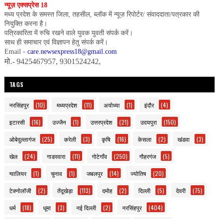
न्यूज़ एक्सप्रेस 18
मध्य प्रदेश के समस्त जिला, तहसील, ब्लॉक में न्यूज़ रिपोर्टर/ संवाददाता/पत्रकार की
नियुक्ति करना है।
पत्रिकारिता में रुचि रखने वाले युवक युवती संपर्क करें।
साथ ही समाचार एवं विज्ञापन हेतु संपर्क करें।
Email -
care.newsexpress18@gmail.com
मो.- 9425467957, 9301524242,
TAGS
नरसिंहपुर
(10)
मध्यप्रदेश
(11)
अयोध्या
(1)
इंदौर
(4)
इटारसी
(16)
उज्जैन
(1)
उत्तरप्रदेश
(21)
उदयपुरा
(150)
ओबेदुल्लागंज
(25)
करेली
(3)
कृषि
(16)
केसला
(2)
खंडवा
(3)
खेल
(24)
गाडरवारा
(11)
गोटेगाँव
(250)
गौहरगंज
(5)
ग्वालियर
(1)
चुनाव
(1)
जबलपुर
(14)
ज्योतिष
(20)
टेक्नोलॉजी
(2)
तेंदूखेड़ा
(113)
दमोह
(2)
दिल्ली
(5)
देवरी
(75)
धर्म
(18)
धूमा
(3)
नई दिल्ली
(2)
नरसिंहपुर
(404)