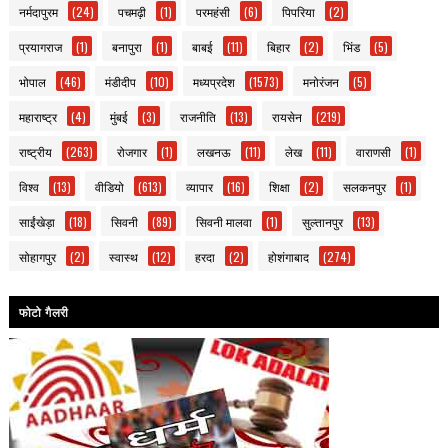
नर्मदापुरम
(24)
पचमढ़ी
(1)
परमहंसी
(6)
पिपरिया
(2)
प्रयागराज
(1)
बनापुरा
(1)
बाबई
(11)
बिहार
(2)
भिंड
(5)
भोपाल
(46)
मंडीदीप
(10)
मध्यप्रदेश
(1573)
मनोरंजन
(5)
महाराष्ट्र
(4)
मुंबई
(3)
राजनीति
(13)
रायसेन
(219)
राष्ट्रीय
(263)
रोजगार
(1)
लखनऊ
(11)
लेख
(11)
वाराणसी
(1)
विश्व
(13)
वीडियो
(613)
व्यापार
(16)
शिक्षा
(2)
सलकनपुर
(1)
साईंखेड़ा
(18)
सिवनी
(89)
सिवनी मालवा
(1)
सुल्तानपुर
(13)
सोहागपुर
(2)
स्वास्थ
(12)
हरदा
(2)
होशंगाबाद
(274)
फोटो गैलरी