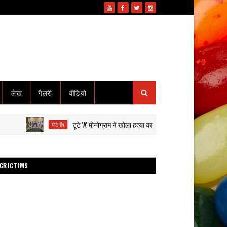
लेख
गैलरी
वीडियो
टूटे 'A' मोनोग्राम ने खोला हत्या का राज: हाईवा से कुचलकर सड़क हादसा द
गोटेगाँव
CRICTIMS