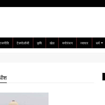
राजनीति
टेक्नोलॉजी
कृषि
खेल
मनोरंजन
व्यापार
धर्म
ाधीश