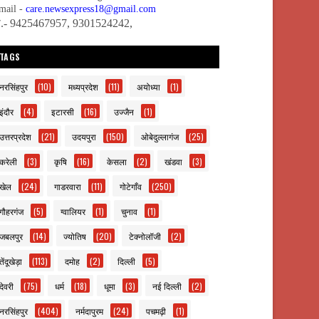
mail -
care.newsexpress18@gmail.com
ो.- 9425467957, 9301524242,
TAGS
नरसिंहपुर
(10)
मध्यप्रदेश
(11)
अयोध्या
(1)
इंदौर
(4)
इटारसी
(16)
उज्जैन
(1)
उत्तरप्रदेश
(21)
उदयपुरा
(150)
ओबेदुल्लागंज
(25)
करेली
(3)
कृषि
(16)
केसला
(2)
खंडवा
(3)
खेल
(24)
गाडरवारा
(11)
गोटेगाँव
(250)
गौहरगंज
(5)
ग्वालियर
(1)
चुनाव
(1)
जबलपुर
(14)
ज्योतिष
(20)
टेक्नोलॉजी
(2)
तेंदूखेड़ा
(113)
दमोह
(2)
दिल्ली
(5)
देवरी
(75)
धर्म
(18)
धूमा
(3)
नई दिल्ली
(2)
नरसिंहपुर
(404)
नर्मदापुरम
(24)
पचमढ़ी
(1)