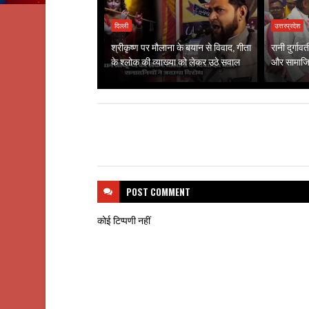
दिल्ली
उत्तरप्रदेश
श्रीकृष्ण पर मौलाना के बयान से विवाद, गीता
रानी दुर्गा
के श्लोक की व्याख्या को लेकर उठे सवाल
और सामाजिक
POST
COMMENT
कोई टिप्पणी नहीं