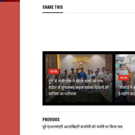
SHARE THIS
गोटेगाँव
गोटेगाँव
टूटे 'A' मोनोग्राम ने खोला हत्या का राज:
हाईवा से कुचलकर सड़क हादसा दिखाने की
"रिकॉर्ड मे
साजिश का पर्दाफाश
5 महीने बाद
PREVIOUS
पूर्व प्रधानमंत्री अटलबिहारी वाजपेयी को जयंती पर किया याद