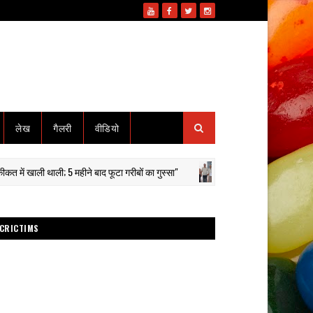
लेख
गैलरी
वीडियो
ली थाली; 5 महीने बाद फूटा गरीबों का गुस्सा"
कानून के रखवाले कटघरे में
गोटेगाँव
CRICTIMS