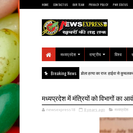
HOME
CONTACT US
OUR TEAM
PRIVACY POLICY
PNR STATUS
मध्यप्रदेश
राष्ट्रीय
विश्व
टूटे 'A' मोनोग्राम ने खोला हत्या का राज: हाईवा से कुचलकर सड़क हा
Breaking News
गोटेगाँव
मध्यप्रदेश में मंत्रियों को विभागों का आ
newsexpress18
8 years ago
मध्यप्रदेश