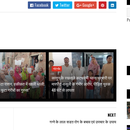
Facebook
Twitter
Google+
P
गोटेगाँव
कानून के रखवाले कटघरे में: थाना प्रभारी पर
ं बंटा राशन, हकीकत में खाली थाली;
मारपीट-वसूली के गंभीर आरोप, पीड़ित युवक
 फूटा गरीबों का गुस्सा"
48 घंटे से लापता
NEXT
गन्ने के लाल सडऩ रोग के बचाव एवं उपचार के उपाय