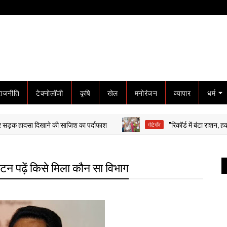
राजनीति
टेक्नोलॉजी
कृषि
खेल
मनोरंजन
व्यापार
धर्म
दसा दिखाने की साजिश का पर्दाफाश
"रिकॉर्ड में बंटा राशन, हकीकत में खा
गोटेगाँव
वंटन पढ़ें किसे मिला कौन सा विभाग