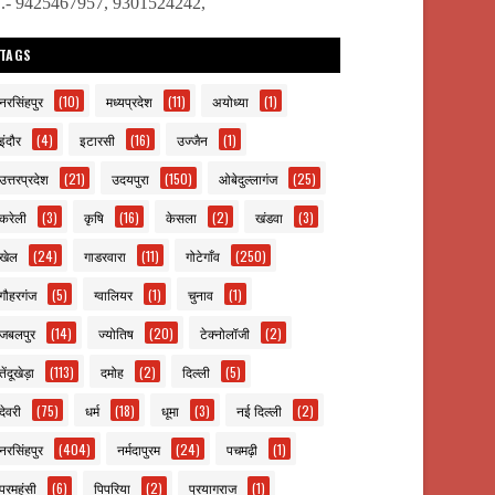
ो.- 9425467957, 9301524242,
TAGS
नरसिंहपुर
(10)
मध्यप्रदेश
(11)
अयोध्या
(1)
इंदौर
(4)
इटारसी
(16)
उज्जैन
(1)
उत्तरप्रदेश
(21)
उदयपुरा
(150)
ओबेदुल्लागंज
(25)
करेली
(3)
कृषि
(16)
केसला
(2)
खंडवा
(3)
खेल
(24)
गाडरवारा
(11)
गोटेगाँव
(250)
गौहरगंज
(5)
ग्वालियर
(1)
चुनाव
(1)
जबलपुर
(14)
ज्योतिष
(20)
टेक्नोलॉजी
(2)
तेंदूखेड़ा
(113)
दमोह
(2)
दिल्ली
(5)
देवरी
(75)
धर्म
(18)
धूमा
(3)
नई दिल्ली
(2)
नरसिंहपुर
(404)
नर्मदापुरम
(24)
पचमढ़ी
(1)
परमहंसी
(6)
पिपरिया
(2)
प्रयागराज
(1)