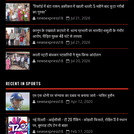
"रिकॉर्ड में बंटा राशन, हकीकत में खाली थाली; 5 महीने बाद फूटा गरीबों
का गुस्सा"
newsexpress18
Jul 21, 2026
कानून के रखवाले कटघरे में: थाना प्रभारी पर मारपीट-वसूली के गंभीर
आरोप, पीड़ित युवक 48 घंटे से लापता
newsexpress18
Jul 21, 2026
काली पट्टी बांधकर पटवारियों ने शुरू किया आंदोलन
newsexpress18
Jul 20, 2026
RECENT IN SPORTS
एम एस धोनी पर संन्यास का दबाव ना बनाया जाये - नासिर हुसैन
newsexpress18
Apr 12, 2020
नई दिल्ली - आईसीसी - टी 20 रैंकिंग - कोहली फिसले, रोहित 11 वें स्थान
पर, बुमराह टॉप टेन से बाहर
newsexpress18
Feb 17, 2020