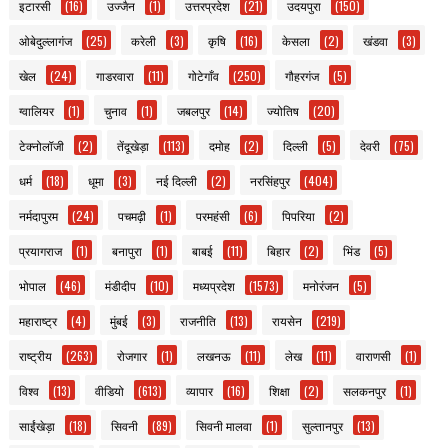
इटारसी
(16)
उज्जैन
(1)
उत्तरप्रदेश
(21)
उदयपुरा
(150)
ओबेदुल्लागंज
(25)
करेली
(3)
कृषि
(16)
केसला
(2)
खंडवा
(3)
खेल
(24)
गाडरवारा
(11)
गोटेगाँव
(250)
गौहरगंज
(5)
ग्वालियर
(1)
चुनाव
(1)
जबलपुर
(14)
ज्योतिष
(20)
टेक्नोलॉजी
(2)
तेंदूखेड़ा
(113)
दमोह
(2)
दिल्ली
(5)
देवरी
(75)
धर्म
(18)
धूमा
(3)
नई दिल्ली
(2)
नरसिंहपुर
(404)
नर्मदापुरम
(24)
पचमढ़ी
(1)
परमहंसी
(6)
पिपरिया
(2)
प्रयागराज
(1)
बनापुरा
(1)
बाबई
(11)
बिहार
(2)
भिंड
(5)
भोपाल
(46)
मंडीदीप
(10)
मध्यप्रदेश
(1573)
मनोरंजन
(5)
महाराष्ट्र
(4)
मुंबई
(3)
राजनीति
(13)
रायसेन
(219)
राष्ट्रीय
(263)
रोजगार
(1)
लखनऊ
(11)
लेख
(11)
वाराणसी
(1)
विश्व
(13)
वीडियो
(613)
व्यापार
(16)
शिक्षा
(2)
सलकनपुर
(1)
साईंखेड़ा
(18)
सिवनी
(89)
सिवनी मालवा
(1)
सुल्तानपुर
(13)