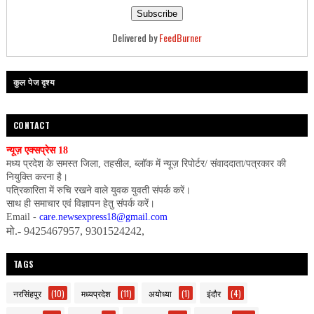
Delivered by
FeedBurner
कुल पेज दृश्य
CONTACT
न्यूज़ एक्सप्रेस 18
मध्य प्रदेश के समस्त जिला, तहसील, ब्लॉक में न्यूज़ रिपोर्टर/ संवाददाता/पत्रकार की
नियुक्ति करना है।
पत्रिकारिता में रुचि रखने वाले युवक युवती संपर्क करें।
साथ ही समाचार एवं विज्ञापन हेतु संपर्क करें।
Email -
care.newsexpress18@gmail.com
मो.- 9425467957, 9301524242,
TAGS
नरसिंहपुर
(10)
मध्यप्रदेश
(11)
अयोध्या
(1)
इंदौर
(4)