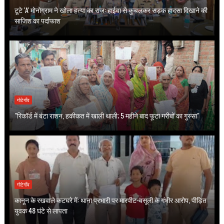
टूटे 'A' मोनोग्राम ने खोला हत्या का राज: हाईवा से कुचलकर सड़क हादसा दिखाने की
साजिश का पर्दाफाश
गोटेगाँव
"रिकॉर्ड में बंटा राशन, हकीकत में खाली थाली; 5 महीने बाद फूटा गरीबों का गुस्सा"
गोटेगाँव
कानून के रखवाले कटघरे में: थाना प्रभारी पर मारपीट-वसूली के गंभीर आरोप, पीड़ित
युवक 48 घंटे से लापता