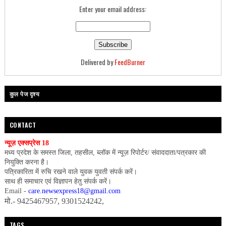
Enter your email address:
Delivered by
FeedBurner
कुल पेज दृश्य
CONTACT
न्यूज़ एक्सप्रेस 18
मध्य प्रदेश के समस्त जिला, तहसील, ब्लॉक में न्यूज़ रिपोर्टर/ संवाददाता/पत्रकार की
नियुक्ति करना है।
पत्रिकारिता में रुचि रखने वाले युवक युवती संपर्क करें।
साथ ही समाचार एवं विज्ञापन हेतु संपर्क करें।
Email -
care.newsexpress18@gmail.com
मो.- 9425467957, 9301524242,
TAGS