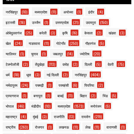
नरसिंहपुर
(10)
मध्यप्रदेश
(11)
अयोध्या
(1)
इंदौर
(4)
इटारसी
(16)
उज्जैन
(1)
उत्तरप्रदेश
(21)
उदयपुरा
(150)
ओबेदुल्लागंज
(25)
करेली
(3)
कृषि
(16)
केसला
(2)
खंडवा
(3)
खेल
(24)
गाडरवारा
(11)
गोटेगाँव
(250)
गौहरगंज
(5)
ग्वालियर
(1)
चुनाव
(1)
जबलपुर
(14)
ज्योतिष
(20)
टेक्नोलॉजी
(2)
तेंदूखेड़ा
(113)
दमोह
(2)
दिल्ली
(5)
देवरी
(75)
धर्म
(18)
धूमा
(3)
नई दिल्ली
(2)
नरसिंहपुर
(404)
नर्मदापुरम
(24)
पचमढ़ी
(1)
परमहंसी
(6)
पिपरिया
(2)
प्रयागराज
(1)
बनापुरा
(1)
बाबई
(11)
बिहार
(2)
भिंड
(5)
भोपाल
(46)
मंडीदीप
(10)
मध्यप्रदेश
(1573)
मनोरंजन
(5)
महाराष्ट्र
(4)
मुंबई
(3)
राजनीति
(13)
रायसेन
(219)
राष्ट्रीय
(263)
रोजगार
(1)
लखनऊ
(11)
लेख
(11)
वाराणसी
(1)