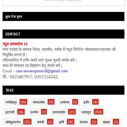
कुल पेज दृश्य
CONTACT
न्यूज़ एक्सप्रेस 18
मध्य प्रदेश के समस्त जिला, तहसील, ब्लॉक में न्यूज़ रिपोर्टर/ संवाददाता/पत्रकार की
नियुक्ति करना है।
पत्रिकारिता में रुचि रखने वाले युवक युवती संपर्क करें।
साथ ही समाचार एवं विज्ञापन हेतु संपर्क करें।
Email -
care.newsexpress18@gmail.com
मो.- 9425467957, 9301524242,
TAGS
नरसिंहपुर
(10)
मध्यप्रदेश
(11)
अयोध्या
(1)
इंदौर
(4)
इटारसी
(16)
उज्जैन
(1)
उत्तरप्रदेश
(21)
उदयपुरा
(150)
ओबेदुल्लागंज
(25)
करेली
(3)
कृषि
(16)
केसला
(2)
खंडवा
(3)