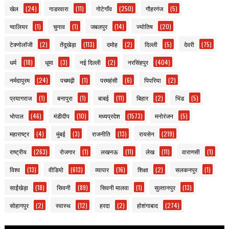
खेल
(24)
गाडरवारा
(11)
गोटेगाँव
(250)
गौहरगंज
(5)
ग्वालियर
(1)
चुनाव
(1)
जबलपुर
(14)
ज्योतिष
(20)
टेक्नोलॉजी
(2)
तेंदूखेड़ा
(113)
दमोह
(2)
दिल्ली
(5)
देवरी
(75)
धर्म
(18)
धूमा
(3)
नई दिल्ली
(2)
नरसिंहपुर
(404)
नर्मदापुरम
(24)
पचमढ़ी
(1)
परमहंसी
(6)
पिपरिया
(2)
प्रयागराज
(1)
बनापुरा
(1)
बाबई
(11)
बिहार
(2)
भिंड
(5)
भोपाल
(46)
मंडीदीप
(10)
मध्यप्रदेश
(1573)
मनोरंजन
(5)
महाराष्ट्र
(4)
मुंबई
(3)
राजनीति
(13)
रायसेन
(219)
राष्ट्रीय
(263)
रोजगार
(1)
लखनऊ
(11)
लेख
(11)
वाराणसी
(1)
विश्व
(13)
वीडियो
(613)
व्यापार
(16)
शिक्षा
(2)
सलकनपुर
(1)
साईंखेड़ा
(18)
सिवनी
(89)
सिवनी मालवा
(1)
सुल्तानपुर
(13)
सोहागपुर
(2)
स्वास्थ
(12)
हरदा
(2)
होशंगाबाद
(274)