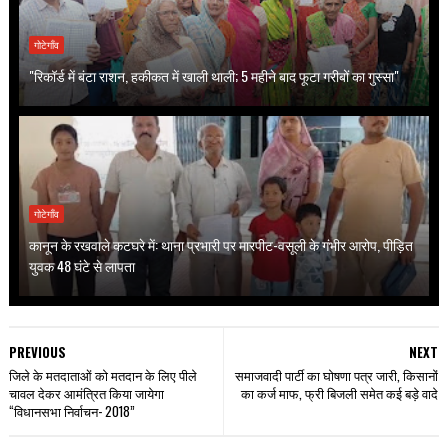
गोटेगाँव
"रिकॉर्ड में बंटा राशन, हकीकत में खाली थाली; 5 महीने बाद फूटा गरीबों का गुस्सा"
गोटेगाँव
कानून के रखवाले कटघरे में: थाना प्रभारी पर मारपीट-वसूली के गंभीर आरोप, पीड़ित
युवक 48 घंटे से लापता
PREVIOUS
NEXT
जिले के मतदाताओं को मतदान के लिए पीले
समाजवादी पार्टी का घोषणा पत्र जारी, किसानों
चावल देकर आमंत्रित किया जायेगा
का कर्ज माफ, फ्री बिजली समेत कई बड़े वादे
“विधानसभा निर्वाचन- 2018”