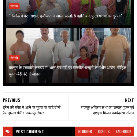
गोटेगाँव
"रिकॉर्ड में बंटा राशन, हकीकत में खाली थाली; 5 महीने बाद फूटा गरीबों का गुस्सा"
गोटेगाँव
कानून के रखवाले कटघरे में: थाना प्रभारी पर मारपीट-वसूली के गंभीर आरोप, पीड़ित
युवक 48 घंटे से लापता
PREVIOUS
NEXT
ट्रेन की चपेट में आने पर युवक के कटे दोनों
राजपूत क्षत्रिय सभा का शस्त्र पूजन एवं
पैर, हालत गंभीर-जबलपुर रेफर
दशहरा मिलन कार्यक्रम संपन्न
POST
COMMENT
BLOGGER
DISQUS
FACEBOOK