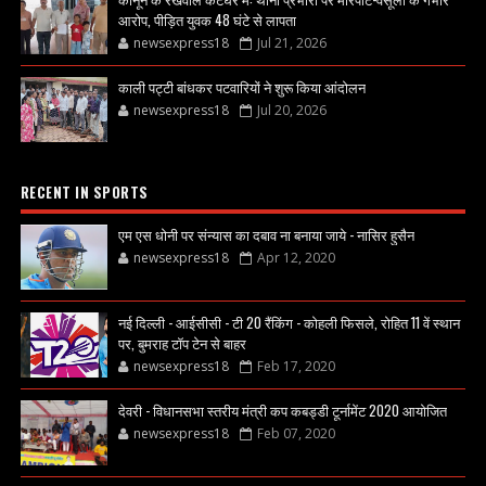
आरोप, पीड़ित युवक 48 घंटे से लापता
newsexpress18
Jul 21, 2026
काली पट्टी बांधकर पटवारियों ने शुरू किया आंदोलन
newsexpress18
Jul 20, 2026
RECENT IN SPORTS
एम एस धोनी पर संन्यास का दबाव ना बनाया जाये - नासिर हुसैन
newsexpress18
Apr 12, 2020
नई दिल्ली - आईसीसी - टी 20 रैंकिंग - कोहली फिसले, रोहित 11 वें स्थान
पर, बुमराह टॉप टेन से बाहर
newsexpress18
Feb 17, 2020
देवरी - विधानसभा स्तरीय मंत्री कप कबड्डी टूर्नामेंट 2020 आयोजित
newsexpress18
Feb 07, 2020