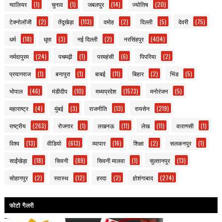
ग्वालियर
(1)
चुनाव
(1)
जबलपुर
(14)
ज्योतिष
(20)
टेक्नोलॉजी
(2)
तेंदूखेड़ा
(113)
दमोह
(2)
दिल्ली
(5)
देवरी
(75)
धर्म
(18)
धूमा
(3)
नई दिल्ली
(2)
नरसिंहपुर
(404)
नर्मदापुरम
(24)
पचमढ़ी
(1)
परमहंसी
(6)
पिपरिया
(2)
प्रयागराज
(1)
बनापुरा
(1)
बाबई
(11)
बिहार
(2)
भिंड
(5)
भोपाल
(46)
मंडीदीप
(10)
मध्यप्रदेश
(1573)
मनोरंजन
(5)
महाराष्ट्र
(4)
मुंबई
(3)
राजनीति
(13)
रायसेन
(219)
राष्ट्रीय
(263)
रोजगार
(1)
लखनऊ
(11)
लेख
(11)
वाराणसी
(1)
विश्व
(13)
वीडियो
(613)
व्यापार
(16)
शिक्षा
(2)
सलकनपुर
(1)
साईंखेड़ा
(18)
सिवनी
(89)
सिवनी मालवा
(1)
सुल्तानपुर
(13)
सोहागपुर
(2)
स्वास्थ
(12)
हरदा
(2)
होशंगाबाद
(274)
फोटो गैलरी