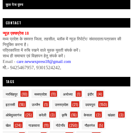
कुल पेज दृश्य
CONTACT
न्यूज़ एक्सप्रेस 18
मध्य प्रदेश के समस्त जिला, तहसील, ब्लॉक में न्यूज़ रिपोर्टर/ संवाददाता/पत्रकार की
नियुक्ति करना है।
पत्रिकारिता में रुचि रखने वाले युवक युवती संपर्क करें।
साथ ही समाचार एवं विज्ञापन हेतु संपर्क करें।
Email -
care.newsexpress18@gmail.com
मो.- 9425467957, 9301524242,
TAGS
नरसिंहपुर
(10)
मध्यप्रदेश
(11)
अयोध्या
(1)
इंदौर
(4)
इटारसी
(16)
उज्जैन
(1)
उत्तरप्रदेश
(21)
उदयपुरा
(150)
ओबेदुल्लागंज
(25)
करेली
(3)
कृषि
(16)
केसला
(2)
खंडवा
(3)
खेल
(24)
गाडरवारा
(11)
गोटेगाँव
(250)
गौहरगंज
(5)