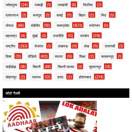
नर्मदापुरम
(24)
पचमढ़ी
(1)
परमहंसी
(6)
पिपरिया
(2)
प्रयागराज
(1)
बनापुरा
(1)
बाबई
(11)
बिहार
(2)
भिंड
(5)
भोपाल
(46)
मंडीदीप
(10)
मध्यप्रदेश
(1573)
मनोरंजन
(5)
महाराष्ट्र
(4)
मुंबई
(3)
राजनीति
(13)
रायसेन
(219)
राष्ट्रीय
(263)
रोजगार
(1)
लखनऊ
(11)
लेख
(11)
वाराणसी
(1)
विश्व
(13)
वीडियो
(613)
व्यापार
(16)
शिक्षा
(2)
सलकनपुर
(1)
साईंखेड़ा
(18)
सिवनी
(89)
सिवनी मालवा
(1)
सुल्तानपुर
(13)
सोहागपुर
(2)
स्वास्थ
(12)
हरदा
(2)
होशंगाबाद
(274)
फोटो गैलरी