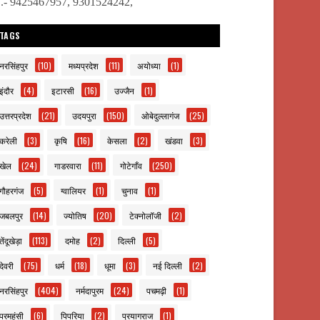
ो.- 9425467957, 9301524242,
TAGS
नरसिंहपुर
(10)
मध्यप्रदेश
(11)
अयोध्या
(1)
इंदौर
(4)
इटारसी
(16)
उज्जैन
(1)
उत्तरप्रदेश
(21)
उदयपुरा
(150)
ओबेदुल्लागंज
(25)
करेली
(3)
कृषि
(16)
केसला
(2)
खंडवा
(3)
खेल
(24)
गाडरवारा
(11)
गोटेगाँव
(250)
गौहरगंज
(5)
ग्वालियर
(1)
चुनाव
(1)
जबलपुर
(14)
ज्योतिष
(20)
टेक्नोलॉजी
(2)
तेंदूखेड़ा
(113)
दमोह
(2)
दिल्ली
(5)
देवरी
(75)
धर्म
(18)
धूमा
(3)
नई दिल्ली
(2)
नरसिंहपुर
(404)
नर्मदापुरम
(24)
पचमढ़ी
(1)
परमहंसी
(6)
पिपरिया
(2)
प्रयागराज
(1)