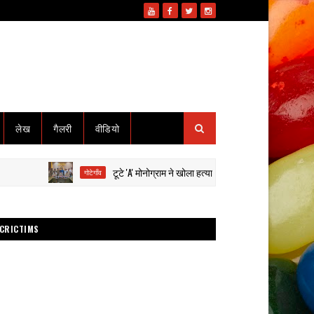
लेख
गैलरी
वीडियो
टूटे 'A' मोनोग्राम ने खोला हत्या का राज: हाईवा से कुचलकर सड़क हादसा
गोटेगाँव
CRICTIMS