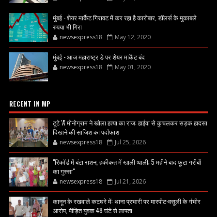
मुंबई - शेयर मार्केट गिरावट में कर रहा है कारोबार, डॉलर्स के मुकाबले
रुपया भी गिरा
newsexpress18
May 12, 2020
मुंबई - आज महाराष्ट्र डे पर शेयर मार्केट बंद
newsexpress18
May 01, 2020
RECENT IN MP
टूटे 'A' मोनोग्राम ने खोला हत्या का राज: हाईवा से कुचलकर सड़क हादसा
दिखाने की साजिश का पर्दाफाश
newsexpress18
Jul 25, 2026
"रिकॉर्ड में बंटा राशन, हकीकत में खाली थाली; 5 महीने बाद फूटा गरीबों
का गुस्सा"
newsexpress18
Jul 21, 2026
कानून के रखवाले कटघरे में: थाना प्रभारी पर मारपीट-वसूली के गंभीर
आरोप, पीड़ित युवक 48 घंटे से लापता