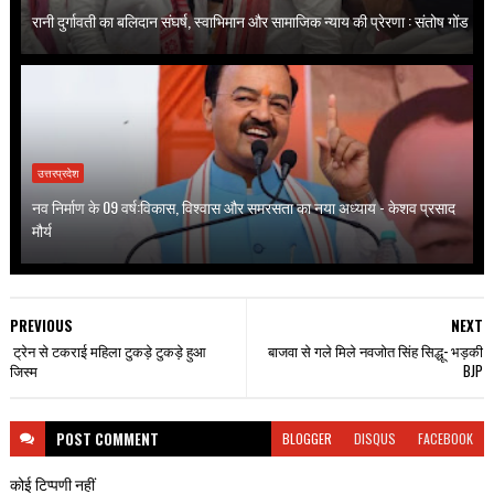
रानी दुर्गावती का बलिदान संघर्ष, स्वाभिमान और सामाजिक न्याय की प्रेरणा : संतोष गोंड
उत्तरप्रदेश
नव निर्माण के 09 वर्ष:विकास, विश्वास और समरसता का नया अध्याय - केशव प्रसाद
मौर्य
PREVIOUS
NEXT
ट्रेन से टकराई महिला टुकड़े टुकड़े हुआ
बाजवा से गले मिले नवजोत सिंह सिद्धू- भड़की
जिस्म
BJP
POST
COMMENT
BLOGGER
DISQUS
FACEBOOK
कोई टिप्पणी नहीं