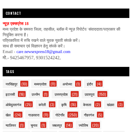
CONTACT
न्यूज़ एक्सप्रेस 18
मध्य प्रदेश के समस्त जिला, तहसील, ब्लॉक में न्यूज़ रिपोर्टर/ संवाददाता/पत्रकार की
नियुक्ति करना है।
पत्रिकारिता में रुचि रखने वाले युवक युवती संपर्क करें।
साथ ही समाचार एवं विज्ञापन हेतु संपर्क करें।
Email -
care.newsexpress18@gmail.com
मो.- 9425467957, 9301524242,
TAGS
नरसिंहपुर
(10)
मध्यप्रदेश
(11)
अयोध्या
(1)
इंदौर
(4)
इटारसी
(16)
उज्जैन
(1)
उत्तरप्रदेश
(21)
उदयपुरा
(150)
ओबेदुल्लागंज
(25)
करेली
(3)
कृषि
(16)
केसला
(2)
खंडवा
(3)
खेल
(24)
गाडरवारा
(11)
गोटेगाँव
(250)
गौहरगंज
(5)
ग्वालियर
(1)
चुनाव
(1)
जबलपुर
(14)
ज्योतिष
(20)