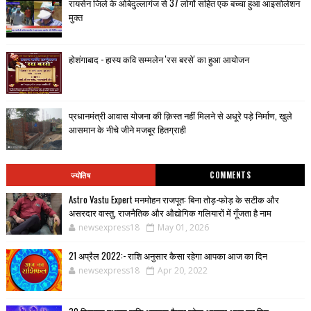
रायसेन जिले के ओबेदुल्लागंज से 37 लोगों सहित एक बच्चा हुआ आइसोलेशन
मुक्त
होशंगाबाद - हास्य कवि सम्मलेन 'रस बरसे' का हुआ आयोजन
प्रधानमंत्री आवास योजना की क़िस्त नहीं मिलने से अधूरे पड़े निर्माण, खुले
आसमान के नीचे जीने मजबूर हितग्राही
ज्योतिष
COMMENTS
Astro Vastu Expert मनमोहन राजपूत: बिना तोड़-फोड़ के सटीक और
असरदार वास्तु, राजनैतिक और औद्योगिक गलियारों में गूँजता है नाम
newsexpress18
May 01, 2026
21 अप्रैल 2022:- राशि अनुसार कैसा रहेगा आपका आज का दिन
newsexpress18
Apr 20, 2022