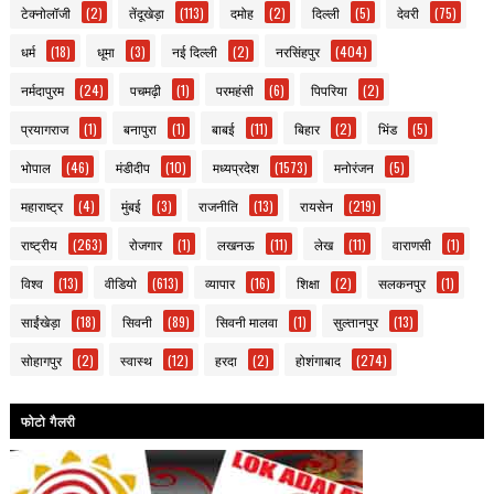
टेक्नोलॉजी
(2)
तेंदूखेड़ा
(113)
दमोह
(2)
दिल्ली
(5)
देवरी
(75)
धर्म
(18)
धूमा
(3)
नई दिल्ली
(2)
नरसिंहपुर
(404)
नर्मदापुरम
(24)
पचमढ़ी
(1)
परमहंसी
(6)
पिपरिया
(2)
प्रयागराज
(1)
बनापुरा
(1)
बाबई
(11)
बिहार
(2)
भिंड
(5)
भोपाल
(46)
मंडीदीप
(10)
मध्यप्रदेश
(1573)
मनोरंजन
(5)
महाराष्ट्र
(4)
मुंबई
(3)
राजनीति
(13)
रायसेन
(219)
राष्ट्रीय
(263)
रोजगार
(1)
लखनऊ
(11)
लेख
(11)
वाराणसी
(1)
विश्व
(13)
वीडियो
(613)
व्यापार
(16)
शिक्षा
(2)
सलकनपुर
(1)
साईंखेड़ा
(18)
सिवनी
(89)
सिवनी मालवा
(1)
सुल्तानपुर
(13)
सोहागपुर
(2)
स्वास्थ
(12)
हरदा
(2)
होशंगाबाद
(274)
फोटो गैलरी