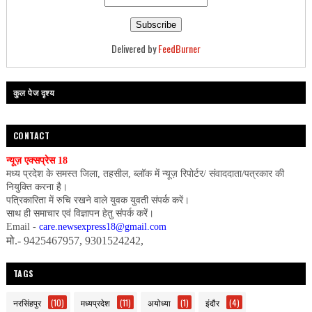
Delivered by
FeedBurner
कुल पेज दृश्य
CONTACT
न्यूज़ एक्सप्रेस 18
मध्य प्रदेश के समस्त जिला, तहसील, ब्लॉक में न्यूज़ रिपोर्टर/ संवाददाता/पत्रकार की
नियुक्ति करना है।
पत्रिकारिता में रुचि रखने वाले युवक युवती संपर्क करें।
साथ ही समाचार एवं विज्ञापन हेतु संपर्क करें।
Email -
care.newsexpress18@gmail.com
मो.- 9425467957, 9301524242,
TAGS
नरसिंहपुर
(10)
मध्यप्रदेश
(11)
अयोध्या
(1)
इंदौर
(4)