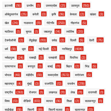
इटारसी
(16)
उज्जैन
(1)
उत्तरप्रदेश
(21)
उदयपुरा
(150)
ओबेदुल्लागंज
(25)
करेली
(3)
कृषि
(16)
केसला
(2)
खंडवा
(3)
खेल
(24)
गाडरवारा
(11)
गोटेगाँव
(250)
गौहरगंज
(5)
ग्वालियर
(1)
चुनाव
(1)
जबलपुर
(14)
ज्योतिष
(20)
टेक्नोलॉजी
(2)
तेंदूखेड़ा
(113)
दमोह
(2)
दिल्ली
(5)
देवरी
(75)
धर्म
(18)
धूमा
(3)
नई दिल्ली
(2)
नरसिंहपुर
(404)
नर्मदापुरम
(24)
पचमढ़ी
(1)
परमहंसी
(6)
पिपरिया
(2)
प्रयागराज
(1)
बनापुरा
(1)
बाबई
(11)
बिहार
(2)
भिंड
(5)
भोपाल
(46)
मंडीदीप
(10)
मध्यप्रदेश
(1573)
मनोरंजन
(5)
महाराष्ट्र
(4)
मुंबई
(3)
राजनीति
(13)
रायसेन
(219)
राष्ट्रीय
(263)
रोजगार
(1)
लखनऊ
(11)
लेख
(11)
वाराणसी
(1)
विश्व
(13)
वीडियो
(613)
व्यापार
(16)
शिक्षा
(2)
सलकनपुर
(1)
साईंखेड़ा
(18)
सिवनी
(89)
सिवनी मालवा
(1)
सुल्तानपुर
(13)