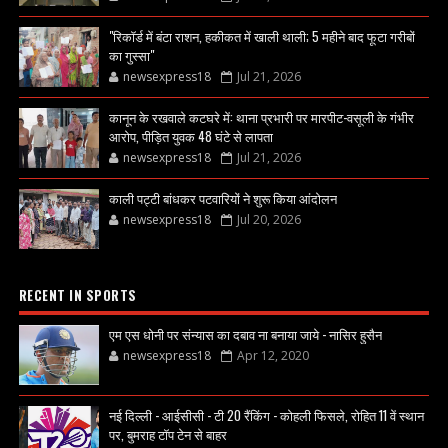
"रिकॉर्ड में बंटा राशन, हकीकत में खाली थाली; 5 महीने बाद फूटा गरीबों
का गुस्सा"
newsexpress18
Jul 21, 2026
कानून के रखवाले कटघरे में: थाना प्रभारी पर मारपीट-वसूली के गंभीर
आरोप, पीड़ित युवक 48 घंटे से लापता
newsexpress18
Jul 21, 2026
काली पट्टी बांधकर पटवारियों ने शुरू किया आंदोलन
newsexpress18
Jul 20, 2026
RECENT IN SPORTS
एम एस धोनी पर संन्यास का दबाव ना बनाया जाये - नासिर हुसैन
newsexpress18
Apr 12, 2020
नई दिल्ली - आईसीसी - टी 20 रैंकिंग - कोहली फिसले, रोहित 11 वें स्थान
पर, बुमराह टॉप टेन से बाहर