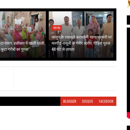
गोटेगाँव
कानून के रखवाले कटघरे में: थाना प्रभारी पर
ं बंटा राशन, हकीकत में खाली थाली;
मारपीट-वसूली के गंभीर आरोप, पीड़ित युवक
 फूटा गरीबों का गुस्सा"
48 घंटे से लापता
BLOGGER
DISQUS
FACEBOOK