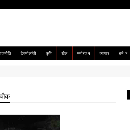
राजनीति
टेक्नोलॉजी
कृषि
खेल
मनोरंजन
व्यापार
धर्म
 चौक