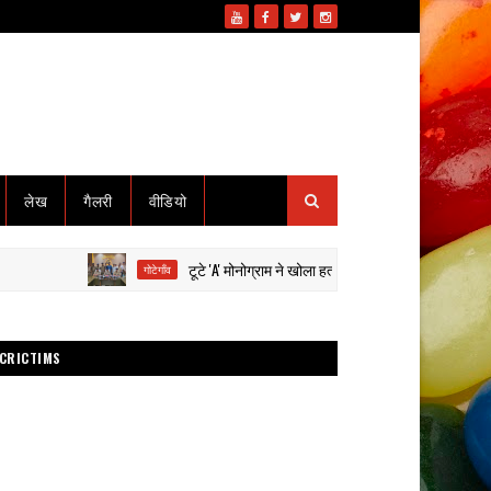
लेख
गैलरी
वीडियो
टूटे 'A' मोनोग्राम ने खोला हत्या का राज: हाईवा से कुचलकर सड़क हा
गोटेगाँव
CRICTIMS