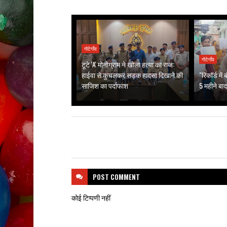
गोटेगाँव
गोटेगाँव
टूटे 'A' मोनोग्राम ने खोला हत्या का राज:
हाईवा से कुचलकर सड़क हादसा दिखाने की
"रिकॉर्ड मे
साजिश का पर्दाफाश
5 महीने बाद
POST
COMMENT
कोई टिप्पणी नहीं