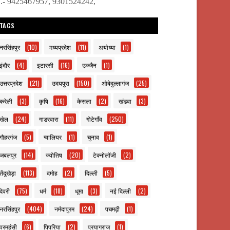
ो.- 9425467957, 9301524242,
TAGS
नरसिंहपुर
(10)
मध्यप्रदेश
(11)
अयोध्या
(1)
इंदौर
(4)
इटारसी
(16)
उज्जैन
(1)
उत्तरप्रदेश
(21)
उदयपुरा
(150)
ओबेदुल्लागंज
(25)
करेली
(3)
कृषि
(16)
केसला
(2)
खंडवा
(3)
खेल
(24)
गाडरवारा
(11)
गोटेगाँव
(250)
गौहरगंज
(5)
ग्वालियर
(1)
चुनाव
(1)
जबलपुर
(14)
ज्योतिष
(20)
टेक्नोलॉजी
(2)
तेंदूखेड़ा
(113)
दमोह
(2)
दिल्ली
(5)
देवरी
(75)
धर्म
(18)
धूमा
(3)
नई दिल्ली
(2)
नरसिंहपुर
(404)
नर्मदापुरम
(24)
पचमढ़ी
(1)
परमहंसी
(6)
पिपरिया
(2)
प्रयागराज
(1)