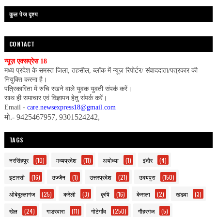
कुल पेज दृश्य
CONTACT
न्यूज़ एक्सप्रेस 18
मध्य प्रदेश के समस्त जिला, तहसील, ब्लॉक में न्यूज़ रिपोर्टर/ संवाददाता/पत्रकार की
नियुक्ति करना है।
पत्रिकारिता में रुचि रखने वाले युवक युवती संपर्क करें।
साथ ही समाचार एवं विज्ञापन हेतु संपर्क करें।
Email -
care.newsexpress18@gmail.com
मो.- 9425467957, 9301524242,
TAGS
नरसिंहपुर
(10)
मध्यप्रदेश
(11)
अयोध्या
(1)
इंदौर
(4)
इटारसी
(16)
उज्जैन
(1)
उत्तरप्रदेश
(21)
उदयपुरा
(150)
ओबेदुल्लागंज
(25)
करेली
(3)
कृषि
(16)
केसला
(2)
खंडवा
(3)
खेल
(24)
गाडरवारा
(11)
गोटेगाँव
(250)
गौहरगंज
(5)