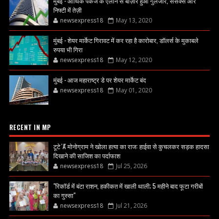
मुंबई - आर्थिक पैकेज के एलान से बाज़ार हुआ गुलजार, सेंसेक्स और
निफ्टी में तेज़ी
newsexpress18
May 13, 2020
मुंबई - शेयर मार्केट गिरावट में कर रहा है कारोबार, डॉलर्स के मुकाबले
रुपया भी गिरा
newsexpress18
May 12, 2020
मुंबई - आज महाराष्ट्र डे पर शेयर मार्केट बंद
newsexpress18
May 01, 2020
RECENT IN MP
टूटे 'A' मोनोग्राम ने खोला हत्या का राज: हाईवा से कुचलकर सड़क हादसा
दिखाने की साजिश का पर्दाफाश
newsexpress18
Jul 25, 2026
"रिकॉर्ड में बंटा राशन, हकीकत में खाली थाली; 5 महीने बाद फूटा गरीबों
का गुस्सा"
newsexpress18
Jul 21, 2026