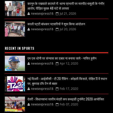
कानून के रखवाले कटघरे में: थाना प्रभारी पर मारपीट-वसूली के गंभीर
आरोप, पीड़ित युवक 48 घंटे से लापता
newsexpress18
Jul 21, 2026
काली पट्टी बांधकर पटवारियों ने शुरू किया आंदोलन
newsexpress18
Jul 20, 2026
RECENT IN SPORTS
एम एस धोनी पर संन्यास का दबाव ना बनाया जाये - नासिर हुसैन
newsexpress18
Apr 12, 2020
नई दिल्ली - आईसीसी - टी 20 रैंकिंग - कोहली फिसले, रोहित 11 वें स्थान
पर, बुमराह टॉप टेन से बाहर
newsexpress18
Feb 17, 2020
देवरी - विधानसभा स्तरीय मंत्री कप कबड्डी टूर्नामेंट 2020 आयोजित
newsexpress18
Feb 07, 2020