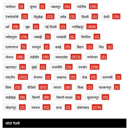
ग्वालियर
(1)
चुनाव
(1)
जबलपुर
(14)
ज्योतिष
(20)
टेक्नोलॉजी
(2)
तेंदूखेड़ा
(113)
दमोह
(2)
दिल्ली
(5)
देवरी
(75)
धर्म
(18)
धूमा
(3)
नई दिल्ली
(2)
नरसिंहपुर
(404)
नर्मदापुरम
(24)
पचमढ़ी
(1)
परमहंसी
(6)
पिपरिया
(2)
प्रयागराज
(1)
बनापुरा
(1)
बाबई
(11)
बिहार
(2)
भिंड
(5)
भोपाल
(46)
मंडीदीप
(10)
मध्यप्रदेश
(1573)
मनोरंजन
(5)
महाराष्ट्र
(4)
मुंबई
(3)
राजनीति
(13)
रायसेन
(219)
राष्ट्रीय
(263)
रोजगार
(1)
लखनऊ
(11)
लेख
(11)
वाराणसी
(1)
विश्व
(13)
वीडियो
(613)
व्यापार
(16)
शिक्षा
(2)
सलकनपुर
(1)
साईंखेड़ा
(18)
सिवनी
(89)
सिवनी मालवा
(1)
सुल्तानपुर
(13)
सोहागपुर
(2)
स्वास्थ
(12)
हरदा
(2)
होशंगाबाद
(274)
फोटो गैलरी