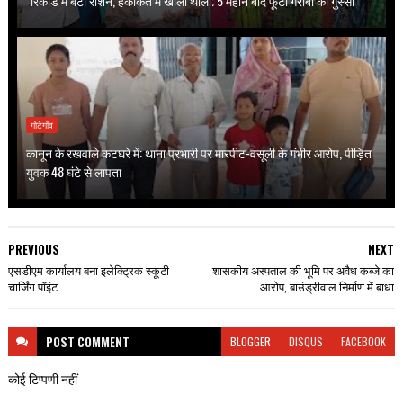
"रिकॉर्ड में बंटा राशन, हकीकत में खाली थाली; 5 महीने बाद फूटा गरीबों का गुस्सा"
गोटेगाँव
कानून के रखवाले कटघरे में: थाना प्रभारी पर मारपीट-वसूली के गंभीर आरोप, पीड़ित
युवक 48 घंटे से लापता
PREVIOUS
NEXT
एसडीएम कार्यालय बना इलेक्ट्रिक स्कूटी
शासकीय अस्पताल की भूमि पर अवैध कब्जे का
चार्जिंग पॉइंट
आरोप, बाउंड्रीवाल निर्माण में बाधा
POST
COMMENT
BLOGGER
DISQUS
FACEBOOK
कोई टिप्पणी नहीं