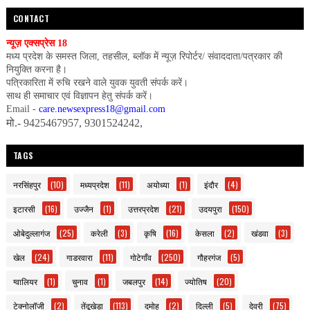
CONTACT
न्यूज़ एक्सप्रेस 18
मध्य प्रदेश के समस्त जिला, तहसील, ब्लॉक में न्यूज़ रिपोर्टर/ संवाददाता/पत्रकार की
नियुक्ति करना है।
पत्रिकारिता में रुचि रखने वाले युवक युवती संपर्क करें।
साथ ही समाचार एवं विज्ञापन हेतु संपर्क करें।
Email -
care.newsexpress18@gmail.com
मो.- 9425467957, 9301524242,
TAGS
नरसिंहपुर
(10)
मध्यप्रदेश
(11)
अयोध्या
(1)
इंदौर
(4)
इटारसी
(16)
उज्जैन
(1)
उत्तरप्रदेश
(21)
उदयपुरा
(150)
ओबेदुल्लागंज
(25)
करेली
(3)
कृषि
(16)
केसला
(2)
खंडवा
(3)
खेल
(24)
गाडरवारा
(11)
गोटेगाँव
(250)
गौहरगंज
(5)
ग्वालियर
(1)
चुनाव
(1)
जबलपुर
(14)
ज्योतिष
(20)
टेक्नोलॉजी
(2)
तेंदूखेड़ा
(113)
दमोह
(2)
दिल्ली
(5)
देवरी
(75)