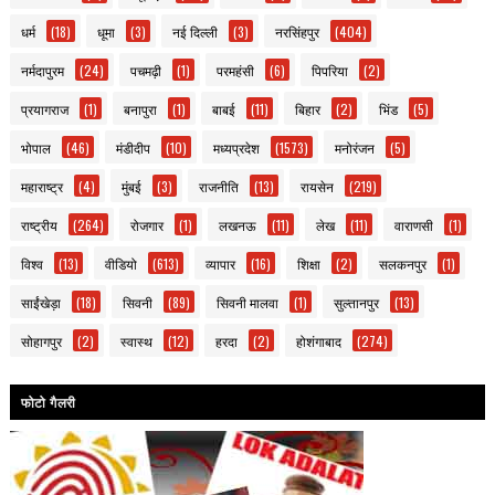
धर्म
(18)
धूमा
(3)
नई दिल्ली
(3)
नरसिंहपुर
(404)
नर्मदापुरम
(24)
पचमढ़ी
(1)
परमहंसी
(6)
पिपरिया
(2)
प्रयागराज
(1)
बनापुरा
(1)
बाबई
(11)
बिहार
(2)
भिंड
(5)
भोपाल
(46)
मंडीदीप
(10)
मध्यप्रदेश
(1573)
मनोरंजन
(5)
महाराष्ट्र
(4)
मुंबई
(3)
राजनीति
(13)
रायसेन
(219)
राष्ट्रीय
(264)
रोजगार
(1)
लखनऊ
(11)
लेख
(11)
वाराणसी
(1)
विश्व
(13)
वीडियो
(613)
व्यापार
(16)
शिक्षा
(2)
सलकनपुर
(1)
साईंखेड़ा
(18)
सिवनी
(89)
सिवनी मालवा
(1)
सुल्तानपुर
(13)
सोहागपुर
(2)
स्वास्थ
(12)
हरदा
(2)
होशंगाबाद
(274)
फोटो गैलरी