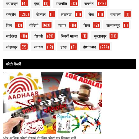
महाराष्ट्र
(4)
मुंबई
(3)
राजनीति
(13)
रायसेन
(219)
राष्ट्रीय
(263)
रोजगार
(1)
लखनऊ
(11)
लेख
(11)
वाराणसी
(1)
विश्व
(13)
वीडियो
(613)
व्यापार
(16)
शिक्षा
(2)
सलकनपुर
(1)
साईंखेड़ा
(18)
सिवनी
(89)
सिवनी मालवा
(1)
सुल्तानपुर
(13)
सोहागपुर
(2)
स्वास्थ
(12)
हरदा
(2)
होशंगाबाद
(274)
फोटो गैलरी
और अधिक फोटो देखने के लिए फोटो पर क्लिक करें