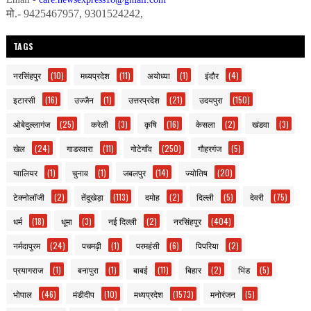
मो.- 9425467957, 9301524242,
TAGS
नरसिंहपुर
(10)
मध्यप्रदेश
(11)
अयोध्या
(1)
इंदौर
(4)
इटारसी
(16)
उज्जैन
(1)
उत्तरप्रदेश
(21)
उदयपुरा
(150)
ओबेदुल्लागंज
(25)
करेली
(3)
कृषि
(16)
केसला
(2)
खंडवा
(3)
खेल
(24)
गाडरवारा
(11)
गोटेगाँव
(250)
गौहरगंज
(5)
ग्वालियर
(1)
चुनाव
(1)
जबलपुर
(14)
ज्योतिष
(20)
टेक्नोलॉजी
(2)
तेंदूखेड़ा
(113)
दमोह
(2)
दिल्ली
(5)
देवरी
(75)
धर्म
(18)
धूमा
(3)
नई दिल्ली
(2)
नरसिंहपुर
(404)
नर्मदापुरम
(24)
पचमढ़ी
(1)
परमहंसी
(6)
पिपरिया
(2)
प्रयागराज
(1)
बनापुरा
(1)
बाबई
(11)
बिहार
(2)
भिंड
(5)
भोपाल
(46)
मंडीदीप
(10)
मध्यप्रदेश
(1573)
मनोरंजन
(5)