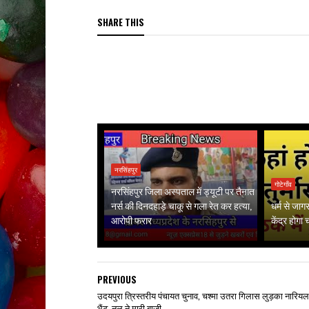
SHARE THIS
नरसिंहपुर
गोटेगाँव
नरसिंहपुर जिला अस्पताल में ड्यूटी पर तैनात
नर्स की दिनदहाड़े चाकू से गला रेत कर हत्या,
धर्म से जा
आरोपी फरार
केंद्र होगा
PREVIOUS
उदयपुरा त्रिस्तरीय पंचायत चुनाव, चश्मा उतरा गिलास लुड़का नारियल
भैंट, नल ने मारी बाजी