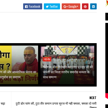
Facebook
Twitter
Google+
गोटेगाँव
गोटेगांव, वीर शिरोमणि महाराणा प्रताप जी की
गरण की और आध्यात्मिक चेतना का
जयंती का जिला स्तरीय समारोह भव्यता के
 चातुर्मास का समागम
साथ सम्पन्न
NEXT
 चढ़ा
टूटी डोर पतंग की, टूटा तीर कमान उगता सूरज भी नही चमका, चमका दो पत्ती
निशान