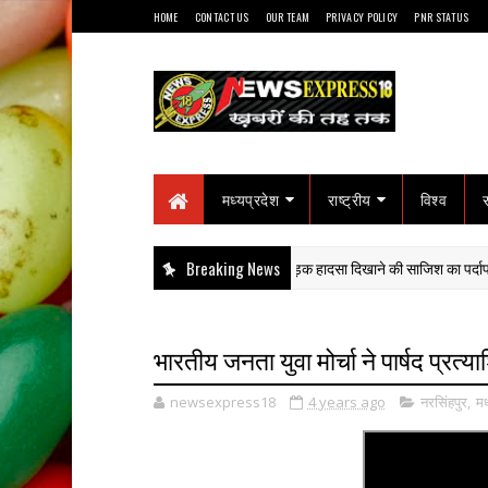
HOME
CONTACT US
OUR TEAM
PRIVACY POLICY
PNR STATUS
मध्यप्रदेश
राष्ट्रीय
विश्व
ग्राम ने खोला हत्या का राज: हाईवा से कुचलकर सड़क हादसा दिखाने की साजिश का पर्दाफाश
Breaking News
भारतीय जनता युवा मोर्चा ने पार्षद प्रत्य
newsexpress18
4 years ago
नरसिंहपुर
,
मध