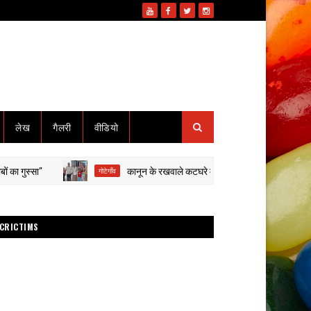
लेख
गैलरी
वीडियो
ा"
कानून के रखवाले कटघरे में: थाना प्रभारी पर मारपीट-वसूली के गंभी
गोटेगाँव
CRICTIMS