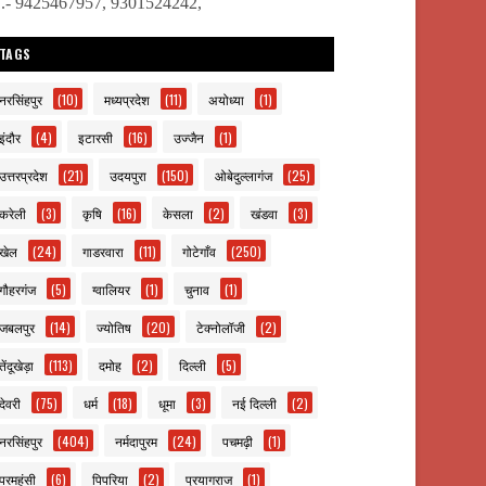
ो.- 9425467957, 9301524242,
TAGS
नरसिंहपुर
(10)
मध्यप्रदेश
(11)
अयोध्या
(1)
इंदौर
(4)
इटारसी
(16)
उज्जैन
(1)
उत्तरप्रदेश
(21)
उदयपुरा
(150)
ओबेदुल्लागंज
(25)
करेली
(3)
कृषि
(16)
केसला
(2)
खंडवा
(3)
खेल
(24)
गाडरवारा
(11)
गोटेगाँव
(250)
गौहरगंज
(5)
ग्वालियर
(1)
चुनाव
(1)
जबलपुर
(14)
ज्योतिष
(20)
टेक्नोलॉजी
(2)
तेंदूखेड़ा
(113)
दमोह
(2)
दिल्ली
(5)
देवरी
(75)
धर्म
(18)
धूमा
(3)
नई दिल्ली
(2)
नरसिंहपुर
(404)
नर्मदापुरम
(24)
पचमढ़ी
(1)
परमहंसी
(6)
पिपरिया
(2)
प्रयागराज
(1)