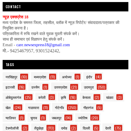
CONTACT
न्यूज़ एक्सप्रेस 18
मध्य प्रदेश के समस्त जिला, तहसील, ब्लॉक में न्यूज़ रिपोर्टर/ संवाददाता/पत्रकार की
नियुक्ति करना है।
पत्रिकारिता में रुचि रखने वाले युवक युवती संपर्क करें।
साथ ही समाचार एवं विज्ञापन हेतु संपर्क करें।
Email -
care.newsexpress18@gmail.com
मो.- 9425467957, 9301524242,
TAGS
नरसिंहपुर
(10)
मध्यप्रदेश
(11)
अयोध्या
(1)
इंदौर
(4)
इटारसी
(16)
उज्जैन
(1)
उत्तरप्रदेश
(21)
उदयपुरा
(150)
ओबेदुल्लागंज
(25)
करेली
(3)
कृषि
(16)
केसला
(2)
खंडवा
(3)
खेल
(24)
गाडरवारा
(11)
गोटेगाँव
(250)
गौहरगंज
(5)
ग्वालियर
(1)
चुनाव
(1)
जबलपुर
(14)
ज्योतिष
(20)
टेक्नोलॉजी
(2)
तेंदूखेड़ा
(113)
दमोह
(2)
दिल्ली
(5)
देवरी
(75)