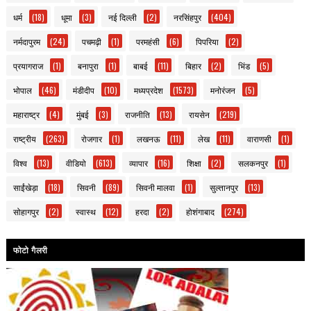
धर्म
(18)
धूमा
(3)
नई दिल्ली
(2)
नरसिंहपुर
(404)
नर्मदापुरम
(24)
पचमढ़ी
(1)
परमहंसी
(6)
पिपरिया
(2)
प्रयागराज
(1)
बनापुरा
(1)
बाबई
(11)
बिहार
(2)
भिंड
(5)
भोपाल
(46)
मंडीदीप
(10)
मध्यप्रदेश
(1573)
मनोरंजन
(5)
महाराष्ट्र
(4)
मुंबई
(3)
राजनीति
(13)
रायसेन
(219)
राष्ट्रीय
(263)
रोजगार
(1)
लखनऊ
(11)
लेख
(11)
वाराणसी
(1)
विश्व
(13)
वीडियो
(613)
व्यापार
(16)
शिक्षा
(2)
सलकनपुर
(1)
साईंखेड़ा
(18)
सिवनी
(89)
सिवनी मालवा
(1)
सुल्तानपुर
(13)
सोहागपुर
(2)
स्वास्थ
(12)
हरदा
(2)
होशंगाबाद
(274)
फोटो गैलरी