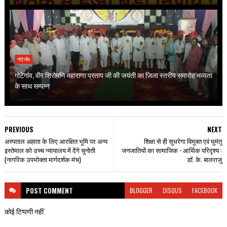
गोटेगाँव
गोटेगांव, वीर शिरोमणि महाराणा प्रताप जी की जयंती का जिला स्तरीय समारोह भव्यता
के साथ सम्पन्न
PREVIOUS
NEXT
अस्पताल अहाता के लिए आरक्षित भूमि पर अन्य
शिक्षा से ही सुधरेगा विमुक्त एवं घुमंतू
इस्तेमाल को उच्च न्यायालय में देंगे चुनोती
जनजातियों का सामाजिक - आर्थिक परिदृश्य :
(नागरिक उपभोक्ता मार्गदर्शक मंच)
डॉ. के. बालराजु
POST
COMMENT
BLOGGER
DISQUS
FACEBOOK
कोई टिप्पणी नहीं