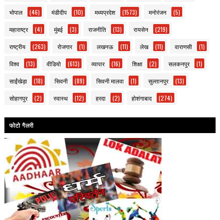
भोपाल
(46)
मंडीदीप
(10)
मध्यप्रदेश
(1573)
मनोरंजन
(5)
महाराष्ट्र
(4)
मुंबई
(3)
राजनीति
(13)
रायसेन
(219)
राष्ट्रीय
(263)
रोजगार
(1)
लखनऊ
(11)
लेख
(11)
वाराणसी
(1)
विश्व
(13)
वीडियो
(613)
व्यापार
(16)
शिक्षा
(2)
सलकनपुर
(1)
साईंखेड़ा
(18)
सिवनी
(89)
सिवनी मालवा
(1)
सुल्तानपुर
(13)
सोहागपुर
(2)
स्वास्थ
(12)
हरदा
(2)
होशंगाबाद
(274)
फोटो गैलरी