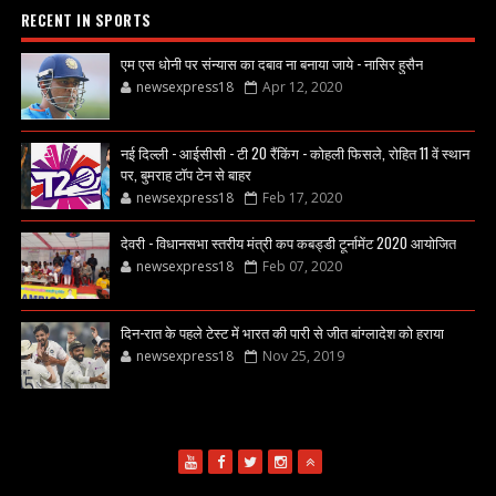
RECENT IN SPORTS
एम एस धोनी पर संन्यास का दबाव ना बनाया जाये - नासिर हुसैन
newsexpress18
Apr 12, 2020
नई दिल्ली - आईसीसी - टी 20 रैंकिंग - कोहली फिसले, रोहित 11 वें स्थान
पर, बुमराह टॉप टेन से बाहर
newsexpress18
Feb 17, 2020
देवरी - विधानसभा स्तरीय मंत्री कप कबड्डी टूर्नामेंट 2020 आयोजित
newsexpress18
Feb 07, 2020
दिन-रात के पहले टेस्ट में भारत की पारी से जीत बांग्लादेश को हराया
newsexpress18
Nov 25, 2019