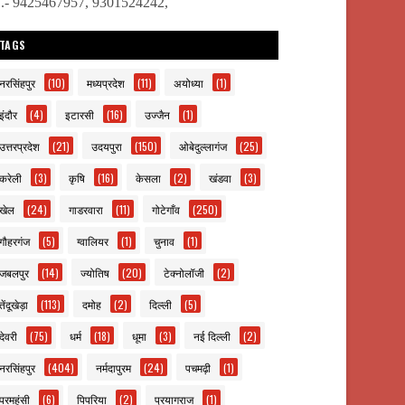
ो.- 9425467957, 9301524242,
TAGS
नरसिंहपुर
(10)
मध्यप्रदेश
(11)
अयोध्या
(1)
इंदौर
(4)
इटारसी
(16)
उज्जैन
(1)
उत्तरप्रदेश
(21)
उदयपुरा
(150)
ओबेदुल्लागंज
(25)
करेली
(3)
कृषि
(16)
केसला
(2)
खंडवा
(3)
खेल
(24)
गाडरवारा
(11)
गोटेगाँव
(250)
गौहरगंज
(5)
ग्वालियर
(1)
चुनाव
(1)
जबलपुर
(14)
ज्योतिष
(20)
टेक्नोलॉजी
(2)
तेंदूखेड़ा
(113)
दमोह
(2)
दिल्ली
(5)
देवरी
(75)
धर्म
(18)
धूमा
(3)
नई दिल्ली
(2)
नरसिंहपुर
(404)
नर्मदापुरम
(24)
पचमढ़ी
(1)
परमहंसी
(6)
पिपरिया
(2)
प्रयागराज
(1)