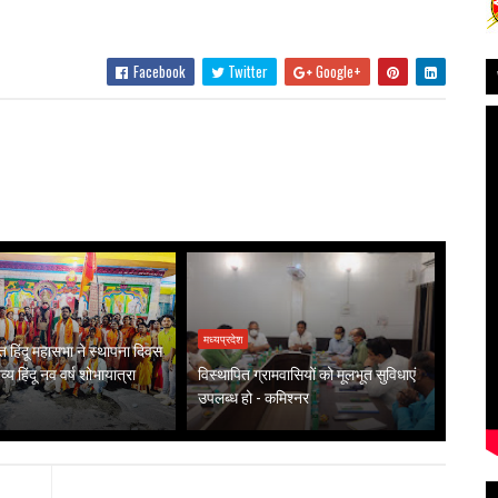
Facebook
Twitter
Google+
मध्यप्रदेश
हिंदू महासभा ने स्थापना दिवस
्य हिंदू नव वर्ष शोभायात्रा
विस्थापित ग्रामवासियों को मूलभूत सुविधाएं
उपलब्ध हो - कमिश्नर