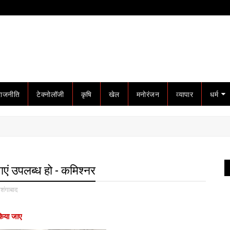
राजनीति
टेक्नोलॉजी
कृषि
खेल
मनोरंजन
व्यापार
धर्म
ाएं उपलब्ध हो - कमिश्नर
ोशंगाबाद
किया जाए