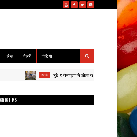
लेख
गैलरी
वीडियो
टूटे 'A' मोनोग्राम ने खोला हत्या का राज: हाईवा से कुचलकर सड़क हा
गोटेगाँव
CRICTIMS