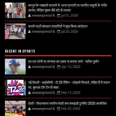
कानून के रखवाले कटघरे में: थाना प्रभारी पर मारपीट-वसूली के गंभीर
आरोप, पीड़ित युवक 48 घंटे से लापता
newsexpress18
Jul 21, 2026
काली पट्टी बांधकर पटवारियों ने शुरू किया आंदोलन
newsexpress18
Jul 20, 2026
RECENT IN SPORTS
एम एस धोनी पर संन्यास का दबाव ना बनाया जाये - नासिर हुसैन
newsexpress18
Apr 12, 2020
नई दिल्ली - आईसीसी - टी 20 रैंकिंग - कोहली फिसले, रोहित 11 वें स्थान
पर, बुमराह टॉप टेन से बाहर
newsexpress18
Feb 17, 2020
देवरी - विधानसभा स्तरीय मंत्री कप कबड्डी टूर्नामेंट 2020 आयोजित
newsexpress18
Feb 07, 2020