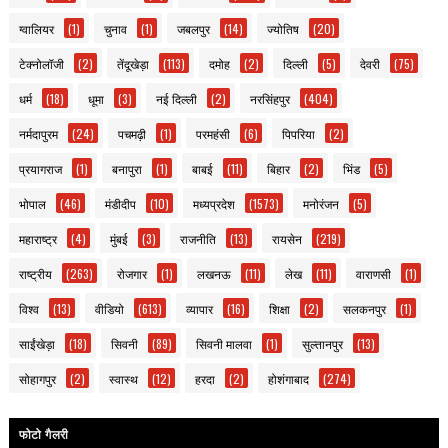
ग्वालियर
(1)
चुनाव
(1)
जबलपुर
(14)
ज्योतिष
(20)
टेक्नोलॉजी
(2)
तेंदूखेड़ा
(113)
दमोह
(2)
दिल्ली
(5)
देवरी
(75)
धर्म
(18)
धूमा
(3)
नई दिल्ली
(2)
नरसिंहपुर
(404)
नर्मदापुरम
(24)
पचमढ़ी
(1)
परमहंसी
(6)
पिपरिया
(2)
प्रयागराज
(1)
बनापुरा
(1)
बाबई
(11)
बिहार
(2)
भिंड
(5)
भोपाल
(46)
मंडीदीप
(10)
मध्यप्रदेश
(1573)
मनोरंजन
(5)
महाराष्ट्र
(4)
मुंबई
(3)
राजनीति
(13)
रायसेन
(219)
राष्ट्रीय
(263)
रोजगार
(1)
लखनऊ
(11)
लेख
(11)
वाराणसी
(1)
विश्व
(13)
वीडियो
(613)
व्यापार
(16)
शिक्षा
(2)
सलकनपुर
(1)
साईंखेड़ा
(18)
सिवनी
(89)
सिवनी मालवा
(1)
सुल्तानपुर
(13)
सोहागपुर
(2)
स्वास्थ
(12)
हरदा
(2)
होशंगाबाद
(274)
फोटो गैलरी