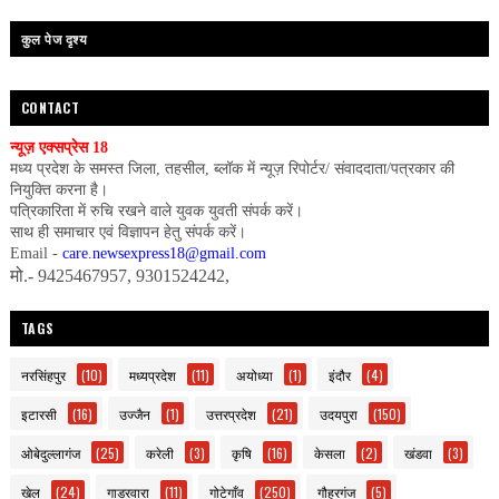
कुल पेज दृश्य
CONTACT
न्यूज़ एक्सप्रेस 18
मध्य प्रदेश के समस्त जिला, तहसील, ब्लॉक में न्यूज़ रिपोर्टर/ संवाददाता/पत्रकार की
नियुक्ति करना है।
पत्रिकारिता में रुचि रखने वाले युवक युवती संपर्क करें।
साथ ही समाचार एवं विज्ञापन हेतु संपर्क करें।
Email -
care.newsexpress18@gmail.com
मो.- 9425467957, 9301524242,
TAGS
नरसिंहपुर
(10)
मध्यप्रदेश
(11)
अयोध्या
(1)
इंदौर
(4)
इटारसी
(16)
उज्जैन
(1)
उत्तरप्रदेश
(21)
उदयपुरा
(150)
ओबेदुल्लागंज
(25)
करेली
(3)
कृषि
(16)
केसला
(2)
खंडवा
(3)
खेल
(24)
गाडरवारा
(11)
गोटेगाँव
(250)
गौहरगंज
(5)