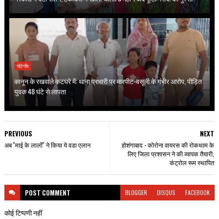
गोटेगाँव
कानून के रखवाले कटघरे में: थाना प्रभारी पर मारपीट-वसूली के गंभीर आरोप, पीड़ित
युवक 48 घंटे से लापता
PREVIOUS
NEXT
अब ''माई के लालों'' ने किया ये वडा एलान
होशंगाबाद - कोरोना वायरस की रोकथाम के
लिए जिला प्रशासन ने की व्यापक तैयारी,
कंट्रोल रूम स्थापित
POST
COMMENT
BLOGGER
DISQUS
FACEBOOK
कोई टिप्पणी नहीं