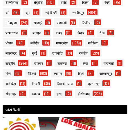
टेक्नोलॉजी
(2)
तेंदूखेड़ा
(113)
दमोह
(2)
दिल्ली
(5)
देवरी
(75)
धर्म
(18)
धूमा
(3)
नई दिल्ली
(3)
नरसिंहपुर
(404)
नर्मदापुरम
(24)
पचमढ़ी
(1)
परमहंसी
(6)
पिपरिया
(2)
प्रयागराज
(1)
बनापुरा
(1)
बाबई
(11)
बिहार
(2)
भिंड
(5)
भोपाल
(46)
मंडीदीप
(10)
मध्यप्रदेश
(1573)
मनोरंजन
(5)
महाराष्ट्र
(4)
मुंबई
(3)
राजनीति
(13)
रायसेन
(219)
राष्ट्रीय
(264)
रोजगार
(1)
लखनऊ
(11)
लेख
(11)
वाराणसी
(1)
विश्व
(13)
वीडियो
(613)
व्यापार
(16)
शिक्षा
(2)
सलकनपुर
(1)
साईंखेड़ा
(18)
सिवनी
(89)
सिवनी मालवा
(1)
सुल्तानपुर
(13)
सोहागपुर
(2)
स्वास्थ
(12)
हरदा
(2)
होशंगाबाद
(274)
फोटो गैलरी