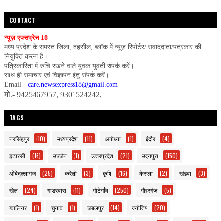
CONTACT
न्यूज़ एक्सप्रेस 18
मध्य प्रदेश के समस्त जिला, तहसील, ब्लॉक में न्यूज़ रिपोर्टर/ संवाददाता/पत्रकार की
नियुक्ति करना है।
पत्रिकारिता में रुचि रखने वाले युवक युवती संपर्क करें।
साथ ही समाचार एवं विज्ञापन हेतु संपर्क करें।
Email -
care.newsexpress18@gmail.com
मो.- 9425467957, 9301524242,
TAGS
नरसिंहपुर
(10)
मध्यप्रदेश
(11)
अयोध्या
(1)
इंदौर
(4)
इटारसी
(16)
उज्जैन
(1)
उत्तरप्रदेश
(21)
उदयपुरा
(150)
ओबेदुल्लागंज
(25)
करेली
(3)
कृषि
(16)
केसला
(2)
खंडवा
(3)
खेल
(24)
गाडरवारा
(11)
गोटेगाँव
(250)
गौहरगंज
(5)
ग्वालियर
(1)
चुनाव
(1)
जबलपुर
(14)
ज्योतिष
(20)