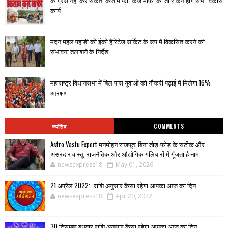
कार्य
मदन महल पहाड़ी को ईको हैरिटेज सर्किट के रूप में विकसित करने की
संभावना तलाशने के निर्देश
महाराष्ट्र विधानसभा में बिल पास युवाओं को नौकरी पढ़ाई में मिलेगा 16%
आरक्षण
ज्योतिष
COMMENTS
Astro Vastu Expert मनमोहन राजपूत: बिना तोड़-फोड़ के सटीक और
असरदार वास्तु, राजनैतिक और औद्योगिक गलियारों में गूँजता है नाम
newsexpress18
May 01, 2026
21 अप्रैल 2022:- राशि अनुसार कैसा रहेगा आपका आज का दिन
newsexpress18
Apr 20, 2022
30 दिसम्बर बुधवार राशि अनुसार कैसा रहेगा आपका आज का दिन