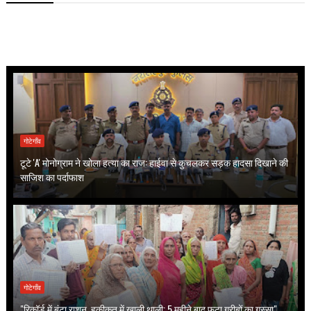
गोटेगाँव
टूटे 'A' मोनोग्राम ने खोला हत्या का राज: हाईवा से कुचलकर सड़क हादसा दिखाने की
साजिश का पर्दाफाश
गोटेगाँव
"रिकॉर्ड में बंटा राशन, हकीकत में खाली थाली; 5 महीने बाद फूटा गरीबों का गुस्सा"