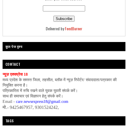
Delivered by
FeedBurner
कुल पेज दृश्य
CONTACT
न्यूज़ एक्सप्रेस 18
मध्य प्रदेश के समस्त जिला, तहसील, ब्लॉक में न्यूज़ रिपोर्टर/ संवाददाता/पत्रकार की
नियुक्ति करना है।
पत्रिकारिता में रुचि रखने वाले युवक युवती संपर्क करें।
साथ ही समाचार एवं विज्ञापन हेतु संपर्क करें।
Email -
care.newsexpress18@gmail.com
मो.- 9425467957, 9301524242,
TAGS