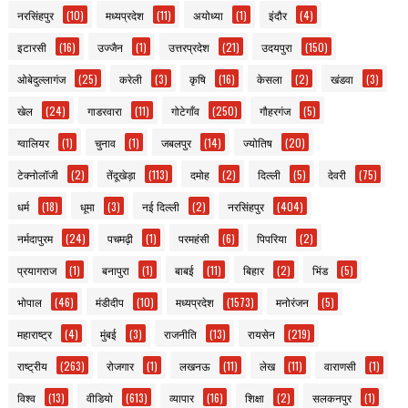
नरसिंहपुर
(10)
मध्यप्रदेश
(11)
अयोध्या
(1)
इंदौर
(4)
इटारसी
(16)
उज्जैन
(1)
उत्तरप्रदेश
(21)
उदयपुरा
(150)
ओबेदुल्लागंज
(25)
करेली
(3)
कृषि
(16)
केसला
(2)
खंडवा
(3)
खेल
(24)
गाडरवारा
(11)
गोटेगाँव
(250)
गौहरगंज
(5)
ग्वालियर
(1)
चुनाव
(1)
जबलपुर
(14)
ज्योतिष
(20)
टेक्नोलॉजी
(2)
तेंदूखेड़ा
(113)
दमोह
(2)
दिल्ली
(5)
देवरी
(75)
धर्म
(18)
धूमा
(3)
नई दिल्ली
(2)
नरसिंहपुर
(404)
नर्मदापुरम
(24)
पचमढ़ी
(1)
परमहंसी
(6)
पिपरिया
(2)
प्रयागराज
(1)
बनापुरा
(1)
बाबई
(11)
बिहार
(2)
भिंड
(5)
भोपाल
(46)
मंडीदीप
(10)
मध्यप्रदेश
(1573)
मनोरंजन
(5)
महाराष्ट्र
(4)
मुंबई
(3)
राजनीति
(13)
रायसेन
(219)
राष्ट्रीय
(263)
रोजगार
(1)
लखनऊ
(11)
लेख
(11)
वाराणसी
(1)
विश्व
(13)
वीडियो
(613)
व्यापार
(16)
शिक्षा
(2)
सलकनपुर
(1)