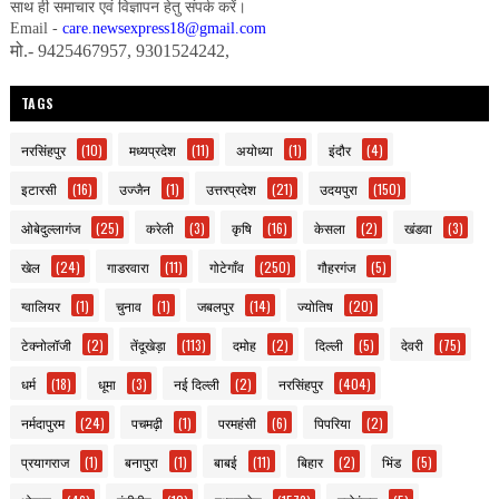
साथ ही समाचार एवं विज्ञापन हेतु संपर्क करें।
Email -
care.newsexpress18@gmail.com
मो.- 9425467957, 9301524242,
TAGS
नरसिंहपुर
(10)
मध्यप्रदेश
(11)
अयोध्या
(1)
इंदौर
(4)
इटारसी
(16)
उज्जैन
(1)
उत्तरप्रदेश
(21)
उदयपुरा
(150)
ओबेदुल्लागंज
(25)
करेली
(3)
कृषि
(16)
केसला
(2)
खंडवा
(3)
खेल
(24)
गाडरवारा
(11)
गोटेगाँव
(250)
गौहरगंज
(5)
ग्वालियर
(1)
चुनाव
(1)
जबलपुर
(14)
ज्योतिष
(20)
टेक्नोलॉजी
(2)
तेंदूखेड़ा
(113)
दमोह
(2)
दिल्ली
(5)
देवरी
(75)
धर्म
(18)
धूमा
(3)
नई दिल्ली
(2)
नरसिंहपुर
(404)
नर्मदापुरम
(24)
पचमढ़ी
(1)
परमहंसी
(6)
पिपरिया
(2)
प्रयागराज
(1)
बनापुरा
(1)
बाबई
(11)
बिहार
(2)
भिंड
(5)