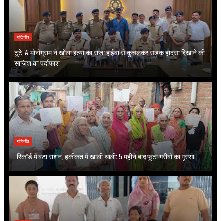
गोटेगाँव
टूटे 'A' मोनोग्राम ने खोला हत्या का राज: हाईवा से कुचलकर सड़क हादसा दिखाने की
साजिश का पर्दाफाश
गोटेगाँव
"रिकॉर्ड में बंटा राशन, हकीकत में खाली थाली; 5 महीने बाद फूटा गरीबों का गुस्सा"