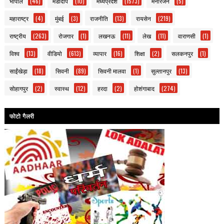
भोपाल
(46)
मंडीदीप
(10)
मध्यप्रदेश
(1573)
मनोरंजन
(5)
महाराष्ट्र
(4)
मुंबई
(3)
राजनीति
(13)
रायसेन
(219)
राष्ट्रीय
(263)
रोजगार
(1)
लखनऊ
(11)
लेख
(11)
वाराणसी
(1)
विश्व
(13)
वीडियो
(613)
व्यापार
(16)
शिक्षा
(2)
सलकनपुर
(1)
साईंखेड़ा
(18)
सिवनी
(89)
सिवनी मालवा
(1)
सुल्तानपुर
(13)
सोहागपुर
(2)
स्वास्थ
(12)
हरदा
(2)
होशंगाबाद
(274)
फोटो गैलरी