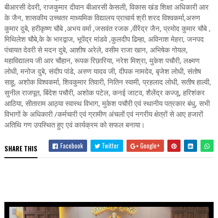
बीआरसी देवरी, राजकुमार दीवान बीआरसी केसली, विकास खंड शिक्षा अधिकारी आर
के जैन, शासकीय उच्चतर माध्यमिक विद्यालय प्राचार्य श्री शरद विश्वकर्मा,अरुण
कुमार दुबे, हरीकृष्ण चौबे ,अभय वर्मा ,जसवंत रजक ,वीरेंद्र जैन, प्रमोद कुमार चौबे ,
मिथिलेश चौबे,के के भारद्वाज, भूपेंद्र मांडवे ,कुलदीप ढिम्हा, अविनाश मेहरा, जनपद
पंचायत देवरी से मदन दुबे, आशीष अरेले, वसीम राजा खान, अभिषेक गोयल,
महाविद्यालय जी आर चौहान, रूपक रिछारिया, नरेश मिश्रा, मुकेश पचौरी, लक्ष्मण
लोधी, मनोज दुबे, संदीप पांडे, अरुण यादव जी, दीपक नामदेव, बृजेश लोधी, संतोष
साहू, अशोक विश्वकर्मा, शिवकुमार तिवारी, नितिन स्वामी, प्रहलाद लोधी, सतीष हाल्वी,
सुनील राजपूत, बिंदेश पचौरी, अशोक पटेल, कनई जाटव, शैलेंद्र कज्जू, हरिशंकर
आठिया, सीताराम आठ्या स्वास्थ विभाग, मुकेश पचौरी एवं स्थानीय पत्रकार बंधु, सभी
विभागों के अधिकारी /कर्मचारी एवं ग्रामीण अंचलों एवं नगरीय क्षेत्रों से आए हजारों
अतिथि गण उपस्थित हुए एवं कार्यक्रम को सफल बनाया।
Facebook
Twitter
Google+
SHARE THIS