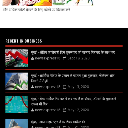
और अधिक फोटो देखने के लिए फोटो पर क्लिक करें
RECENT IN BUSINESS
मुंबई - अंतिम कारोबारी दिन शुक्रवार को बाज़ार गिरावट के साथ बंद
newsexpress18
Sept 18, 2020
मुंबई - आर्थिक पैकेज के एलान से बाज़ार हुआ गुलजार, सेंसेक्स और
निफ्टी में तेज़ी
newsexpress18
May 13, 2020
मुंबई - शेयर मार्केट गिरावट में कर रहा है कारोबार, डॉलर्स के मुकाबले
रुपया भी गिरा
newsexpress18
May 12, 2020
मुंबई - आज महाराष्ट्र डे पर शेयर मार्केट बंद
newsexpress18
May 01, 2020