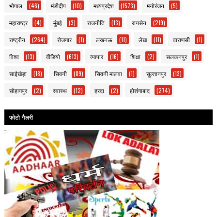
भोपाल
(46)
मंडीदीप
(10)
मध्यप्रदेश
(1573)
मनोरंजन
(5)
महाराष्ट्र
(4)
मुंबई
(3)
राजनीति
(13)
रायसेन
(219)
राष्ट्रीय
(264)
रोजगार
(1)
लखनऊ
(11)
लेख
(11)
वाराणसी
(1)
विश्व
(13)
वीडियो
(613)
व्यापार
(16)
शिक्षा
(2)
सलकनपुर
(1)
साईंखेड़ा
(18)
सिवनी
(89)
सिवनी मालवा
(1)
सुल्तानपुर
(13)
सोहागपुर
(2)
स्वास्थ
(12)
हरदा
(2)
होशंगाबाद
(274)
फोटो गैलरी