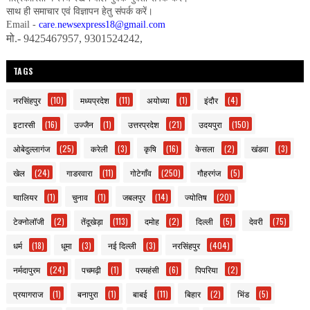
साथ ही समाचार एवं विज्ञापन हेतु संपर्क करें।
Email -
care.newsexpress18@gmail.com
मो.- 9425467957, 9301524242,
TAGS
नरसिंहपुर
(10)
मध्यप्रदेश
(11)
अयोध्या
(1)
इंदौर
(4)
इटारसी
(16)
उज्जैन
(1)
उत्तरप्रदेश
(21)
उदयपुरा
(150)
ओबेदुल्लागंज
(25)
करेली
(3)
कृषि
(16)
केसला
(2)
खंडवा
(3)
खेल
(24)
गाडरवारा
(11)
गोटेगाँव
(250)
गौहरगंज
(5)
ग्वालियर
(1)
चुनाव
(1)
जबलपुर
(14)
ज्योतिष
(20)
टेक्नोलॉजी
(2)
तेंदूखेड़ा
(113)
दमोह
(2)
दिल्ली
(5)
देवरी
(75)
धर्म
(18)
धूमा
(3)
नई दिल्ली
(3)
नरसिंहपुर
(404)
नर्मदापुरम
(24)
पचमढ़ी
(1)
परमहंसी
(6)
पिपरिया
(2)
प्रयागराज
(1)
बनापुरा
(1)
बाबई
(11)
बिहार
(2)
भिंड
(5)