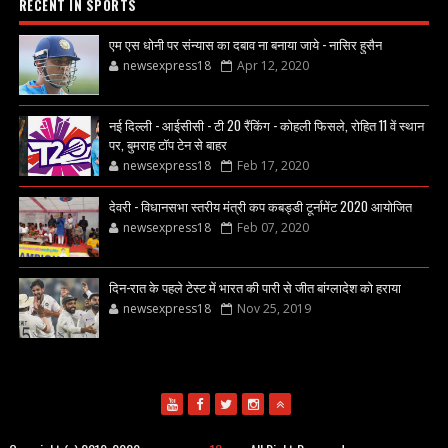
RECENT IN SPORTS
एम एस धोनी पर संन्यास का दबाव ना बनाया जाये - नासिर हुसैन
newsexpress18
Apr 12, 2020
नई दिल्ली - आईसीसी - टी 20 रैंकिंग - कोहली फिसले, रोहित 11 वें स्थान
पर, बुमराह टॉप टेन से बाहर
newsexpress18
Feb 17, 2020
देवरी - विधानसभा स्तरीय मंत्री कप कबड्डी टूर्नामेंट 2020 आयोजित
newsexpress18
Feb 07, 2020
दिन-रात के पहले टेस्ट में भारत की पारी से जीत बांग्लादेश को हराया
newsexpress18
Nov 25, 2019