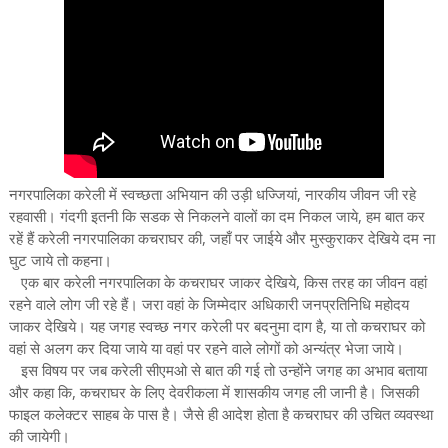
नगरपालिका करेली में स्वच्छता अभियान की उड़ी धज्जियां, नारकीय जीवन जी रहे
रहवासी। गंदगी इतनी कि सडक से निकलने वालों का दम निकल जाये, हम बात कर
रहें हैं करेली नगरपालिका कचराघर की, जहाँ पर जाईये और मुस्कुराकर देखिये दम ना
घुट जाये तो कहना।
एक बार करेली नगरपालिका के कचराघर जाकर देखिये, किस तरह का जीवन वहां
रहने वाले लोग जी रहे हैं। जरा वहां के जिम्मेदार अधिकारी जनप्रतिनिधि महोदय
जाकर देखिये। यह जगह स्वच्छ नगर करेली पर बदनुमा दाग है, या तो कचराघर को
वहां से अलग कर दिया जाये या वहां पर रहने वाले लोगों को अन्यंत्र भेजा जाये।
इस विषय पर जब करेली सीएमओ से बात की गई तो उन्होंने जगह का अभाव बताया
और कहा कि, कचराघर के लिए देवरीकला में शासकीय जगह ली जानी है। जिसकी
फाइल कलेक्टर साहब के पास है। जैसे ही आदेश होता है कचराघर की उचित व्यवस्था
की जायेगी।