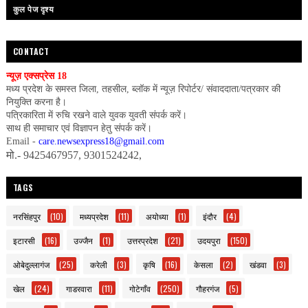
कुल पेज दृश्य
CONTACT
न्यूज़ एक्सप्रेस 18
मध्य प्रदेश के समस्त जिला, तहसील, ब्लॉक में न्यूज़ रिपोर्टर/ संवाददाता/पत्रकार की
नियुक्ति करना है।
पत्रिकारिता में रुचि रखने वाले युवक युवती संपर्क करें।
साथ ही समाचार एवं विज्ञापन हेतु संपर्क करें।
Email -
care.newsexpress18@gmail.com
मो.- 9425467957, 9301524242,
TAGS
नरसिंहपुर
(10)
मध्यप्रदेश
(11)
अयोध्या
(1)
इंदौर
(4)
इटारसी
(16)
उज्जैन
(1)
उत्तरप्रदेश
(21)
उदयपुरा
(150)
ओबेदुल्लागंज
(25)
करेली
(3)
कृषि
(16)
केसला
(2)
खंडवा
(3)
खेल
(24)
गाडरवारा
(11)
गोटेगाँव
(250)
गौहरगंज
(5)