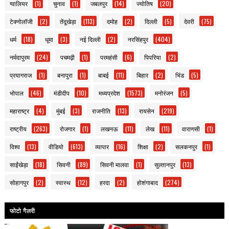
ग्वालियर
(1)
चुनाव
(1)
जबलपुर
(14)
ज्योतिष
(20)
टेक्नोलॉजी
(2)
तेंदूखेड़ा
(113)
दमोह
(2)
दिल्ली
(5)
देवरी
(75)
धर्म
(18)
धूमा
(3)
नई दिल्ली
(2)
नरसिंहपुर
(404)
नर्मदापुरम
(24)
पचमढ़ी
(1)
परमहंसी
(6)
पिपरिया
(2)
प्रयागराज
(1)
बनापुरा
(1)
बाबई
(11)
बिहार
(2)
भिंड
(5)
भोपाल
(46)
मंडीदीप
(10)
मध्यप्रदेश
(1573)
मनोरंजन
(5)
महाराष्ट्र
(4)
मुंबई
(3)
राजनीति
(13)
रायसेन
(219)
राष्ट्रीय
(263)
रोजगार
(1)
लखनऊ
(11)
लेख
(11)
वाराणसी
(1)
विश्व
(13)
वीडियो
(613)
व्यापार
(16)
शिक्षा
(2)
सलकनपुर
(1)
साईंखेड़ा
(18)
सिवनी
(89)
सिवनी मालवा
(1)
सुल्तानपुर
(13)
सोहागपुर
(2)
स्वास्थ
(12)
हरदा
(2)
होशंगाबाद
(274)
फोटो गैलरी