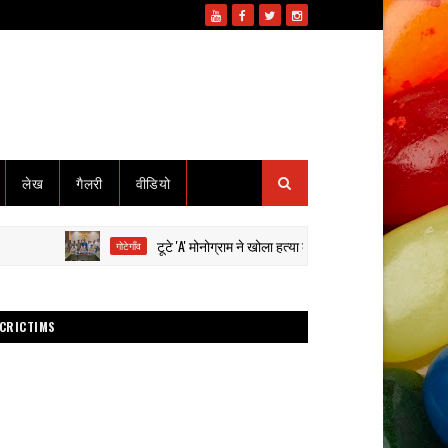
लेख
गैलरी
वीडियो
टूटे 'A' मोनोग्राम ने खोला हत्या का राज: हाईवा से कुचलकर सड़क हादसा
गोटेगाँव
CRICTIMS