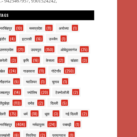
ो.- 9425467957, 9301524242,
TAGS
नरसिंहपुर
(10)
मध्यप्रदेश
(11)
अयोध्या
(1)
इंदौर
(4)
इटारसी
(16)
उज्जैन
(1)
उत्तरप्रदेश
(21)
उदयपुरा
(150)
ओबेदुल्लागंज
(25)
करेली
(3)
कृषि
(16)
केसला
(2)
खंडवा
(3)
खेल
(24)
गाडरवारा
(11)
गोटेगाँव
(250)
गौहरगंज
(5)
ग्वालियर
(1)
चुनाव
(1)
जबलपुर
(14)
ज्योतिष
(20)
टेक्नोलॉजी
(2)
तेंदूखेड़ा
(113)
दमोह
(2)
दिल्ली
(5)
देवरी
(75)
धर्म
(18)
धूमा
(3)
नई दिल्ली
(2)
नरसिंहपुर
(404)
नर्मदापुरम
(24)
पचमढ़ी
(1)
परमहंसी
(6)
पिपरिया
(2)
प्रयागराज
(1)