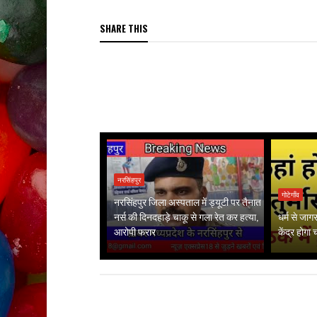
SHARE THIS
नरसिंहपुर
गोटेगाँव
नरसिंहपुर जिला अस्पताल में ड्यूटी पर तैनात
नर्स की दिनदहाड़े चाकू से गला रेत कर हत्या,
धर्म से जा
आरोपी फरार
केंद्र होगा