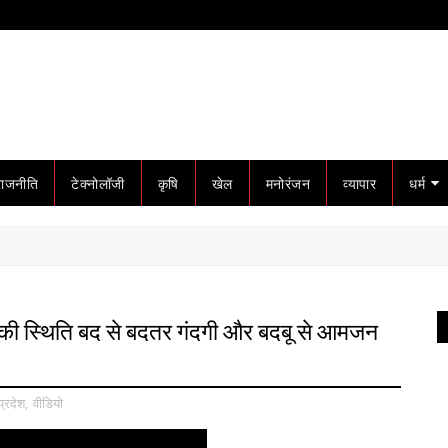
राजनीति
टेक्नोलॉजी
कृषि
खेल
मनोरंजन
व्यापार
धर्म
की स्थिति बद से बदतर गंदगी और बदबू से आमजन
प्रदेश
,
वीडियो