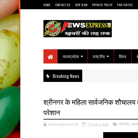
HOME
CONTACT US
OUR TEAM
PRIVACY POLICY
PNR STATUS
मध्यप्रदेश
राष्ट्रीय
विश्व
Breaking News
श्रीनगर के महिला सार्वजनिक शौचालय 
परेशान
newsexpress18
7 years ago
गोटेगाँव
,
मध्य