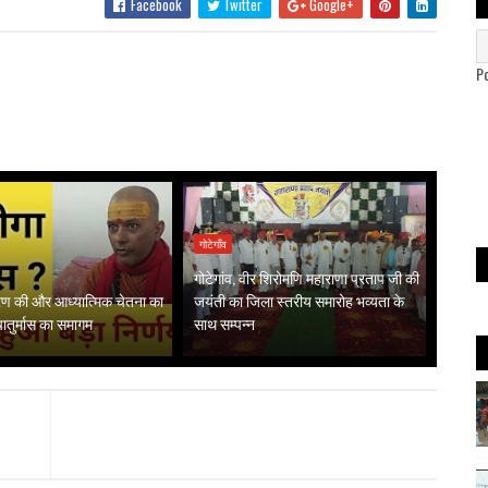
Facebook
Twitter
Google+
P
गोटेगाँव
गोटेगांव, वीर शिरोमणि महाराणा प्रताप जी की
गरण की और आध्यात्मिक चेतना का
जयंती का जिला स्तरीय समारोह भव्यता के
 चातुर्मास का समागम
साथ सम्पन्न