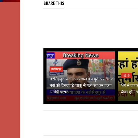
SHARE THIS
नरसिंहपुर
गोटेगाँव
नरसिंहपुर जिला अस्पताल में ड्यूटी पर तैनात
नर्स की दिनदहाड़े चाकू से गला रेत कर हत्या,
धर्म से जा
आरोपी फरार
केंद्र होगा