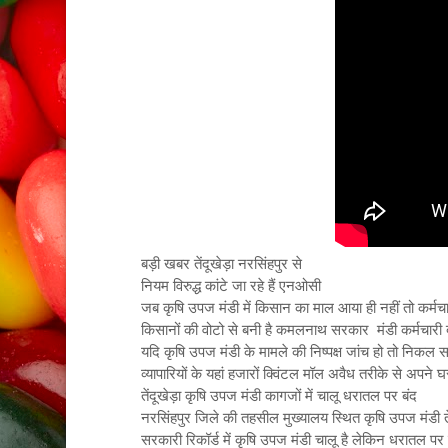
बड़ी खबर तेंदूखेड़ा नरसिंहपुर से
नियम विरुद्ध कांटे जा रहे हैं एनओसी
जब कृषि उपज मंडी में किसान का माल आया ही नहीं तो कर्मचार
किसानों की वोटो से बनी है कमलनाथ सरकार मंडी कर्मचारी द
यदि कृषि उपज मंडी के मामले की निष्पक्ष जांच हो तो निकल स
व्यापारियों के यहां हजारों क्विंटल मॉल अवैध तरीके से अपने घरो
तेंदूखेड़ा कृषि उपज मंडी कागजों में चालू धरातल पर बंद
नरसिंहपुर जिले की तहसील मुख्यालय स्थित कृषि उपज मंडी तें
सरकारी रिकॉर्ड में कृषि उपज मंडी चालू है लेकिन धरातल पर