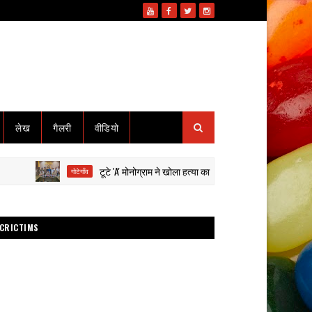
लेख
गैलरी
वीडियो
टूटे 'A' मोनोग्राम ने खोला हत्या का राज: हाईवा से कुचलकर सड़क हादसा दि
गोटेगाँव
CRICTIMS