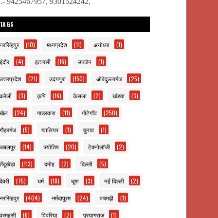
ो.- 9425467957, 9301524242,
TAGS
नरसिंहपुर
(10)
मध्यप्रदेश
(11)
अयोध्या
(1)
इंदौर
(4)
इटारसी
(16)
उज्जैन
(1)
उत्तरप्रदेश
(21)
उदयपुरा
(150)
ओबेदुल्लागंज
(25)
करेली
(3)
कृषि
(16)
केसला
(2)
खंडवा
(3)
खेल
(24)
गाडरवारा
(11)
गोटेगाँव
(250)
गौहरगंज
(5)
ग्वालियर
(1)
चुनाव
(1)
जबलपुर
(14)
ज्योतिष
(20)
टेक्नोलॉजी
(2)
तेंदूखेड़ा
(113)
दमोह
(2)
दिल्ली
(5)
देवरी
(75)
धर्म
(18)
धूमा
(3)
नई दिल्ली
(2)
नरसिंहपुर
(404)
नर्मदापुरम
(24)
पचमढ़ी
(1)
परमहंसी
(6)
पिपरिया
(2)
प्रयागराज
(1)