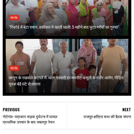
गोटेगाँव
"रिकॉर्ड में बंटा राशन, हकीकत में खाली थाली; 5 महीने बाद फूटा गरीबों का गुस्सा"
गोटेगाँव
कानून के रखवाले कटघरे में: थाना प्रभारी पर मारपीट-वसूली के गंभीर आरोप, पीड़ित
युवक 48 घंटे से लापता
PREVIOUS
NEXT
गोटेगांव- पत्रकार सड़क दुर्घटना में घायल
राजपूत क्षत्रिय सभा की बैठक संपन्न
प्राथमिक उपचार के बाद जबलपुर रेफर