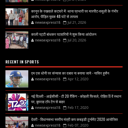
कानून के रखवाले कटघरे में: थाना प्रभारी पर मारपीट-वसूली के गंभीर
आरोप, पीड़ित युवक 48 घंटे से लापता
newsexpress18
Jul 21, 2026
काली पट्टी बांधकर पटवारियों ने शुरू किया आंदोलन
newsexpress18
Jul 20, 2026
RECENT IN SPORTS
एम एस धोनी पर संन्यास का दबाव ना बनाया जाये - नासिर हुसैन
newsexpress18
Apr 12, 2020
नई दिल्ली - आईसीसी - टी 20 रैंकिंग - कोहली फिसले, रोहित 11 वें स्थान
पर, बुमराह टॉप टेन से बाहर
newsexpress18
Feb 17, 2020
देवरी - विधानसभा स्तरीय मंत्री कप कबड्डी टूर्नामेंट 2020 आयोजित
newsexpress18
Feb 07, 2020