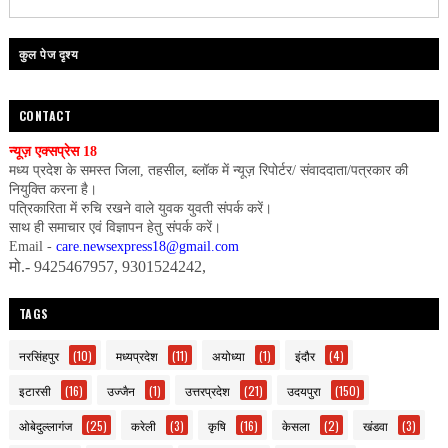
कुल पेज दृश्य
CONTACT
न्यूज़ एक्सप्रेस 18
मध्य प्रदेश के समस्त जिला, तहसील, ब्लॉक में न्यूज़ रिपोर्टर/ संवाददाता/पत्रकार की
नियुक्ति करना है।
पत्रिकारिता में रुचि रखने वाले युवक युवती संपर्क करें।
साथ ही समाचार एवं विज्ञापन हेतु संपर्क करें।
Email -
care.newsexpress18@gmail.com
मो.- 9425467957, 9301524242,
TAGS
नरसिंहपुर
(10)
मध्यप्रदेश
(11)
अयोध्या
(1)
इंदौर
(4)
इटारसी
(16)
उज्जैन
(1)
उत्तरप्रदेश
(21)
उदयपुरा
(150)
ओबेदुल्लागंज
(25)
करेली
(3)
कृषि
(16)
केसला
(2)
खंडवा
(3)