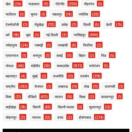
खेल
(24)
गाडरवारा
(11)
गोटेगाँव
(250)
गौहरगंज
(5)
ग्वालियर
(1)
चुनाव
(1)
जबलपुर
(14)
ज्योतिष
(20)
टेक्नोलॉजी
(2)
तेंदूखेड़ा
(113)
दमोह
(2)
दिल्ली
(5)
देवरी
(75)
धर्म
(18)
धूमा
(3)
नई दिल्ली
(2)
नरसिंहपुर
(404)
नर्मदापुरम
(24)
पचमढ़ी
(1)
परमहंसी
(6)
पिपरिया
(2)
प्रयागराज
(1)
बनापुरा
(1)
बाबई
(11)
बिहार
(2)
भिंड
(5)
भोपाल
(46)
मंडीदीप
(10)
मध्यप्रदेश
(1573)
मनोरंजन
(5)
महाराष्ट्र
(4)
मुंबई
(3)
राजनीति
(13)
रायसेन
(219)
राष्ट्रीय
(263)
रोजगार
(1)
लखनऊ
(11)
लेख
(11)
वाराणसी
(1)
विश्व
(13)
वीडियो
(613)
व्यापार
(16)
शिक्षा
(2)
सलकनपुर
(1)
साईंखेड़ा
(18)
सिवनी
(89)
सिवनी मालवा
(1)
सुल्तानपुर
(13)
सोहागपुर
(2)
स्वास्थ
(12)
हरदा
(2)
होशंगाबाद
(274)