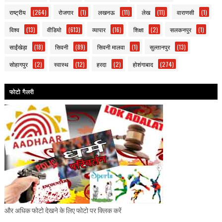
राष्ट्रीय
(264)
रोजगार
(1)
लखनऊ
(11)
लेख
(11)
वाराणसी
(1)
विश्व
(13)
वीडियो
(613)
व्यापार
(16)
शिक्षा
(2)
सलकनपुर
(1)
साईंखेड़ा
(18)
सिवनी
(89)
सिवनी मालवा
(1)
सुल्तानपुर
(13)
सोहागपुर
(2)
स्वास्थ
(12)
हरदा
(2)
होशंगाबाद
(274)
फोटो गैलरी
और अधिक फोटो देखने के लिए फोटो पर क्लिक करें