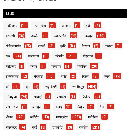
TAGS
नरसिंहपुर
(10)
मध्यप्रदेश
(11)
अयोध्या
(1)
इंदौर
(4)
इटारसी
(16)
उज्जैन
(1)
उत्तरप्रदेश
(21)
उदयपुरा
(150)
ओबेदुल्लागंज
(25)
करेली
(3)
कृषि
(16)
केसला
(2)
खंडवा
(3)
खेल
(24)
गाडरवारा
(11)
गोटेगाँव
(250)
गौहरगंज
(5)
ग्वालियर
(1)
चुनाव
(1)
जबलपुर
(14)
ज्योतिष
(20)
टेक्नोलॉजी
(2)
तेंदूखेड़ा
(113)
दमोह
(2)
दिल्ली
(5)
देवरी
(75)
धर्म
(18)
धूमा
(3)
नई दिल्ली
(3)
नरसिंहपुर
(404)
नर्मदापुरम
(24)
पचमढ़ी
(1)
परमहंसी
(6)
पिपरिया
(2)
प्रयागराज
(1)
बनापुरा
(1)
बाबई
(11)
बिहार
(2)
भिंड
(5)
भोपाल
(46)
मंडीदीप
(10)
मध्यप्रदेश
(1573)
मनोरंजन
(5)
महाराष्ट्र
(4)
मुंबई
(3)
राजनीति
(13)
रायसेन
(219)