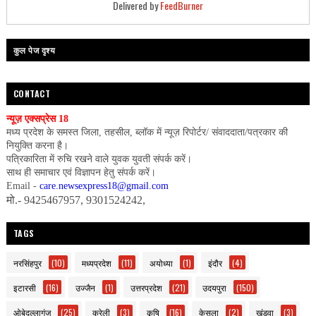
Delivered by
FeedBurner
कुल पेज दृश्य
CONTACT
न्यूज़ एक्सप्रेस 18
मध्य प्रदेश के समस्त जिला, तहसील, ब्लॉक में न्यूज़ रिपोर्टर/ संवाददाता/पत्रकार की
नियुक्ति करना है।
पत्रिकारिता में रुचि रखने वाले युवक युवती संपर्क करें।
साथ ही समाचार एवं विज्ञापन हेतु संपर्क करें।
Email -
care.newsexpress18@gmail.com
मो.- 9425467957, 9301524242,
TAGS
नरसिंहपुर
(10)
मध्यप्रदेश
(11)
अयोध्या
(1)
इंदौर
(4)
इटारसी
(16)
उज्जैन
(1)
उत्तरप्रदेश
(21)
उदयपुरा
(150)
ओबेदुल्लागंज
(25)
करेली
(3)
कृषि
(16)
केसला
(2)
खंडवा
(3)