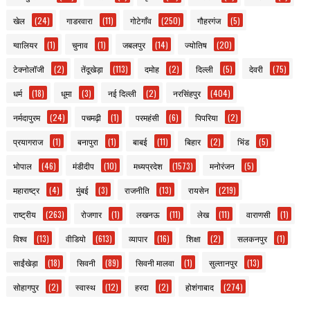
खेल
(24)
गाडरवारा
(11)
गोटेगाँव
(250)
गौहरगंज
(5)
ग्वालियर
(1)
चुनाव
(1)
जबलपुर
(14)
ज्योतिष
(20)
टेक्नोलॉजी
(2)
तेंदूखेड़ा
(113)
दमोह
(2)
दिल्ली
(5)
देवरी
(75)
धर्म
(18)
धूमा
(3)
नई दिल्ली
(2)
नरसिंहपुर
(404)
नर्मदापुरम
(24)
पचमढ़ी
(1)
परमहंसी
(6)
पिपरिया
(2)
प्रयागराज
(1)
बनापुरा
(1)
बाबई
(11)
बिहार
(2)
भिंड
(5)
भोपाल
(46)
मंडीदीप
(10)
मध्यप्रदेश
(1573)
मनोरंजन
(5)
महाराष्ट्र
(4)
मुंबई
(3)
राजनीति
(13)
रायसेन
(219)
राष्ट्रीय
(263)
रोजगार
(1)
लखनऊ
(11)
लेख
(11)
वाराणसी
(1)
विश्व
(13)
वीडियो
(613)
व्यापार
(16)
शिक्षा
(2)
सलकनपुर
(1)
साईंखेड़ा
(18)
सिवनी
(89)
सिवनी मालवा
(1)
सुल्तानपुर
(13)
सोहागपुर
(2)
स्वास्थ
(12)
हरदा
(2)
होशंगाबाद
(274)