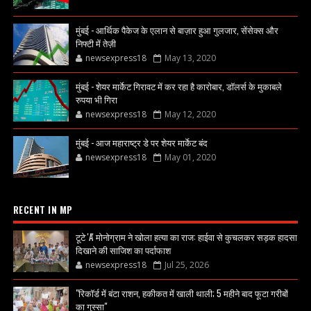
मुंबई - आर्थिक पैकेज के एलान से बाज़ार हुआ गुलजार, सेंसेक्स और
निफ्टी में तेज़ी
newsexpress18
May 13, 2020
मुंबई - शेयर मार्केट गिरावट में कर रहा है कारोबार, डॉलर्स के मुकाबले
रुपया भी गिरा
newsexpress18
May 12, 2020
मुंबई - आज महाराष्ट्र डे पर शेयर मार्केट बंद
newsexpress18
May 01, 2020
RECENT IN MP
टूटे 'A' मोनोग्राम ने खोला हत्या का राज: हाईवा से कुचलकर सड़क हादसा
दिखाने की साजिश का पर्दाफाश
newsexpress18
Jul 25, 2026
"रिकॉर्ड में बंटा राशन, हकीकत में खाली थाली; 5 महीने बाद फूटा गरीबों
का गुस्सा"