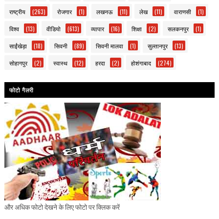
राष्ट्रीय
(263)
रोजगार
(1)
लखनऊ
(11)
लेख
(11)
वाराणसी
(1)
विश्व
(13)
वीडियो
(613)
व्यापार
(16)
शिक्षा
(2)
सलकनपुर
(1)
साईंखेड़ा
(18)
सिवनी
(89)
सिवनी मालवा
(1)
सुल्तानपुर
(13)
सोहागपुर
(2)
स्वास्थ
(12)
हरदा
(2)
होशंगाबाद
(274)
फोटो गैलरी
और अधिक फोटो देखने के लिए फोटो पर क्लिक करें