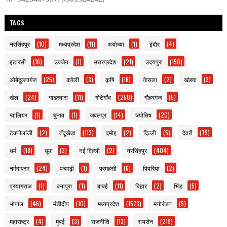
TAGS
नरसिंहपुर
(10)
मध्यप्रदेश
(11)
अयोध्या
(1)
इंदौर
(4)
इटारसी
(16)
उज्जैन
(1)
उत्तरप्रदेश
(21)
उदयपुरा
(150)
ओबेदुल्लागंज
(25)
करेली
(3)
कृषि
(16)
केसला
(2)
खंडवा
(3)
खेल
(24)
गाडरवारा
(11)
गोटेगाँव
(250)
गौहरगंज
(5)
ग्वालियर
(1)
चुनाव
(1)
जबलपुर
(14)
ज्योतिष
(20)
टेक्नोलॉजी
(2)
तेंदूखेड़ा
(113)
दमोह
(2)
दिल्ली
(5)
देवरी
(75)
धर्म
(18)
धूमा
(3)
नई दिल्ली
(2)
नरसिंहपुर
(404)
नर्मदापुरम
(24)
पचमढ़ी
(1)
परमहंसी
(6)
पिपरिया
(2)
प्रयागराज
(1)
बनापुरा
(1)
बाबई
(11)
बिहार
(2)
भिंड
(5)
भोपाल
(46)
मंडीदीप
(10)
मध्यप्रदेश
(1573)
मनोरंजन
(5)
महाराष्ट्र
(4)
मुंबई
(3)
राजनीति
(13)
रायसेन
(219)