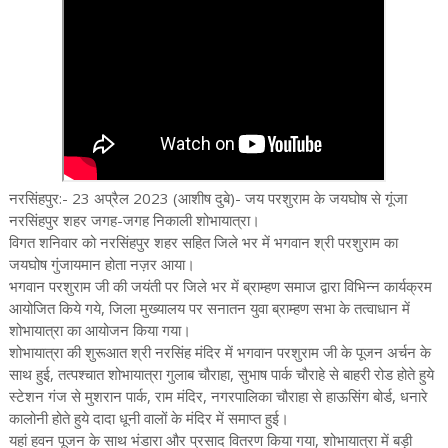
नरसिंहपुर:- 23 अप्रैल 2023 (आशीष दुबे)- जय परशुराम के जयघोष से‌ गूंजा
नरसिंहपुर शहर जगह-जगह निकाली शोभायात्रा।
विगत शनिवार को नरसिंहपुर शहर सहित जिले भर में भगवान श्री परशुराम का
जयघोष गुंजायमान होता नज़र आया।
भगवान परशुराम जी की जयंती पर जिले भर में ब्राम्हण समाज द्वारा विभिन्न कार्यक्रम
आयोजित किये गये, जिला मुख्यालय पर सनातन युवा ब्राम्हण सभा के तत्वाधान में
शोभायात्रा का आयोजन किया गया।
शोभायात्रा की शुरूआत श्री नरसिंह मंदिर में भगवान परशुराम जी के पूजन अर्चन के
साथ हुई, तत्पश्चात शोभायात्रा गुलाब चौराहा, सुभाष पार्क चौराहे से बाहरी रोड होते हुये
स्टेशन गंज से मुशरान पार्क, राम मंदिर, नगरपालिका चौराहा से हाऊसिंग बोर्ड, धनारे
कालोनी होते हुये दादा धूनी वालों के मंदिर में समाप्त हुई।
यहां हवन पूजन के साथ भंडारा और प्रसाद वितरण किया गया, शोभायात्रा में बड़ी