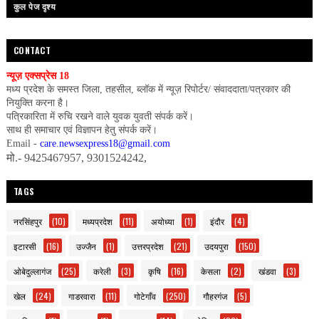
कुल पेज दृश्य
CONTACT
न्यूज़ एक्सप्रेस 18
मध्य प्रदेश के समस्त जिला, तहसील, ब्लॉक में न्यूज़ रिपोर्टर/ संवाददाता/पत्रकार की
नियुक्ति करना है।
पत्रिकारिता में रुचि रखने वाले युवक युवती संपर्क करें।
साथ ही समाचार एवं विज्ञापन हेतु संपर्क करें।
Email -
care.newsexpress18@gmail.com
मो.- 9425467957, 9301524242,
TAGS
नरसिंहपुर
(10)
मध्यप्रदेश
(11)
अयोध्या
(1)
इंदौर
(4)
इटारसी
(16)
उज्जैन
(1)
उत्तरप्रदेश
(21)
उदयपुरा
(150)
ओबेदुल्लागंज
(25)
करेली
(3)
कृषि
(16)
केसला
(2)
खंडवा
(3)
खेल
(24)
गाडरवारा
(11)
गोटेगाँव
(250)
गौहरगंज
(5)