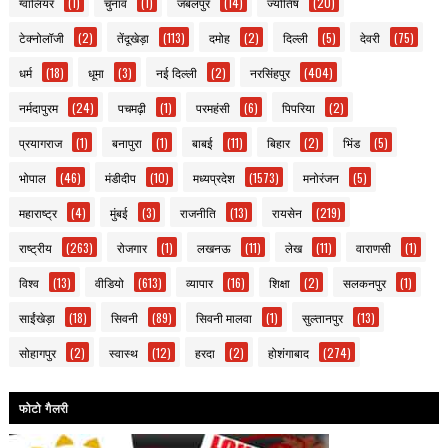
ग्वालियर
(1)
चुनाव
(1)
जबलपुर
(14)
ज्योतिष
(20)
टेक्नोलॉजी
(2)
तेंदूखेड़ा
(113)
दमोह
(2)
दिल्ली
(5)
देवरी
(75)
धर्म
(18)
धूमा
(3)
नई दिल्ली
(2)
नरसिंहपुर
(404)
नर्मदापुरम
(24)
पचमढ़ी
(1)
परमहंसी
(6)
पिपरिया
(2)
प्रयागराज
(1)
बनापुरा
(1)
बाबई
(11)
बिहार
(2)
भिंड
(5)
भोपाल
(46)
मंडीदीप
(10)
मध्यप्रदेश
(1573)
मनोरंजन
(5)
महाराष्ट्र
(4)
मुंबई
(3)
राजनीति
(13)
रायसेन
(219)
राष्ट्रीय
(263)
रोजगार
(1)
लखनऊ
(11)
लेख
(11)
वाराणसी
(1)
विश्व
(13)
वीडियो
(613)
व्यापार
(16)
शिक्षा
(2)
सलकनपुर
(1)
साईंखेड़ा
(18)
सिवनी
(89)
सिवनी मालवा
(1)
सुल्तानपुर
(13)
सोहागपुर
(2)
स्वास्थ
(12)
हरदा
(2)
होशंगाबाद
(274)
फोटो गैलरी