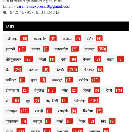
साथ ही समाचार एवं विज्ञापन हेतु संपर्क करें।
Email -
care.newsexpress18@gmail.com
मो.- 9425467957, 9301524242,
TAGS
नरसिंहपुर
(10)
मध्यप्रदेश
(11)
अयोध्या
(1)
इंदौर
(4)
इटारसी
(16)
उज्जैन
(1)
उत्तरप्रदेश
(21)
उदयपुरा
(150)
ओबेदुल्लागंज
(25)
करेली
(3)
कृषि
(16)
केसला
(2)
खंडवा
(3)
खेल
(24)
गाडरवारा
(11)
गोटेगाँव
(250)
गौहरगंज
(5)
ग्वालियर
(1)
चुनाव
(1)
जबलपुर
(14)
ज्योतिष
(20)
टेक्नोलॉजी
(2)
तेंदूखेड़ा
(113)
दमोह
(2)
दिल्ली
(5)
देवरी
(75)
धर्म
(18)
धूमा
(3)
नई दिल्ली
(2)
नरसिंहपुर
(404)
नर्मदापुरम
(24)
पचमढ़ी
(1)
परमहंसी
(6)
पिपरिया
(2)
प्रयागराज
(1)
बनापुरा
(1)
बाबई
(11)
बिहार
(2)
भिंड
(5)
भोपाल
(46)
मंडीदीप
(10)
मध्यप्रदेश
(1573)
मनोरंजन
(5)