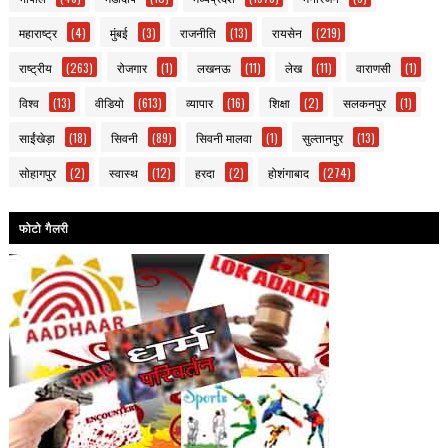
महाराष्ट्र
(4)
मुंबई
(3)
राजनीति
(13)
रायसेन
(219)
राष्ट्रीय
(263)
रोजगार
(1)
लखनऊ
(11)
लेख
(11)
वाराणसी
(1)
विश्व
(13)
वीडियो
(613)
व्यापार
(16)
शिक्षा
(2)
सलकनपुर
(1)
साईंखेड़ा
(18)
सिवनी
(89)
सिवनी मालवा
(1)
सुल्तानपुर
(13)
सोहागपुर
(2)
स्वास्थ
(12)
हरदा
(2)
होशंगाबाद
(274)
फोटो गैलरी