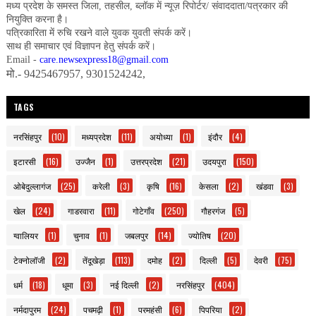
मध्य प्रदेश के समस्त जिला, तहसील, ब्लॉक में न्यूज़ रिपोर्टर/ संवाददाता/पत्रकार की
नियुक्ति करना है।
पत्रिकारिता में रुचि रखने वाले युवक युवती संपर्क करें।
साथ ही समाचार एवं विज्ञापन हेतु संपर्क करें।
Email -
care.newsexpress18@gmail.com
मो.- 9425467957, 9301524242,
TAGS
नरसिंहपुर
(10)
मध्यप्रदेश
(11)
अयोध्या
(1)
इंदौर
(4)
इटारसी
(16)
उज्जैन
(1)
उत्तरप्रदेश
(21)
उदयपुरा
(150)
ओबेदुल्लागंज
(25)
करेली
(3)
कृषि
(16)
केसला
(2)
खंडवा
(3)
खेल
(24)
गाडरवारा
(11)
गोटेगाँव
(250)
गौहरगंज
(5)
ग्वालियर
(1)
चुनाव
(1)
जबलपुर
(14)
ज्योतिष
(20)
टेक्नोलॉजी
(2)
तेंदूखेड़ा
(113)
दमोह
(2)
दिल्ली
(5)
देवरी
(75)
धर्म
(18)
धूमा
(3)
नई दिल्ली
(2)
नरसिंहपुर
(404)
नर्मदापुरम
(24)
पचमढ़ी
(1)
परमहंसी
(6)
पिपरिया
(2)