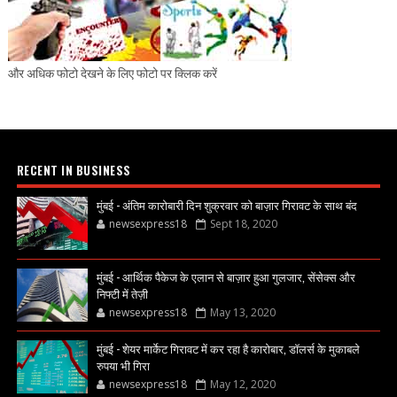
और अधिक फोटो देखने के लिए फोटो पर क्लिक करें
RECENT IN BUSINESS
मुंबई - अंतिम कारोबारी दिन शुक्रवार को बाज़ार गिरावट के साथ बंद
newsexpress18
Sept 18, 2020
मुंबई - आर्थिक पैकेज के एलान से बाज़ार हुआ गुलजार, सेंसेक्स और
निफ्टी में तेज़ी
newsexpress18
May 13, 2020
मुंबई - शेयर मार्केट गिरावट में कर रहा है कारोबार, डॉलर्स के मुकाबले
रुपया भी गिरा
newsexpress18
May 12, 2020