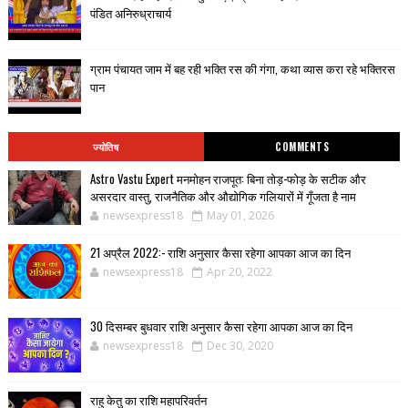
पंडित अनिरुध्राचार्य
ग्राम पंचायत जाम में बह रही भक्ति रस की गंगा, कथा व्यास करा रहे भक्तिरस
पान
ज्योतिष
COMMENTS
Astro Vastu Expert मनमोहन राजपूत: बिना तोड़-फोड़ के सटीक और
असरदार वास्तु, राजनैतिक और औद्योगिक गलियारों में गूँजता है नाम
newsexpress18
May 01, 2026
21 अप्रैल 2022:- राशि अनुसार कैसा रहेगा आपका आज का दिन
newsexpress18
Apr 20, 2022
30 दिसम्बर बुधवार राशि अनुसार कैसा रहेगा आपका आज का दिन
newsexpress18
Dec 30, 2020
राहु केतु का राशि महापरिवर्तन