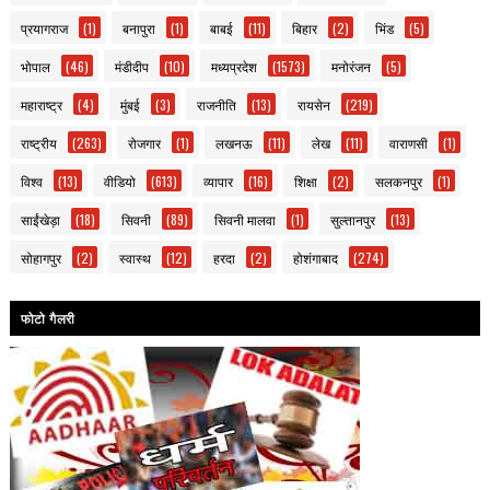
प्रयागराज
(1)
बनापुरा
(1)
बाबई
(11)
बिहार
(2)
भिंड
(5)
भोपाल
(46)
मंडीदीप
(10)
मध्यप्रदेश
(1573)
मनोरंजन
(5)
महाराष्ट्र
(4)
मुंबई
(3)
राजनीति
(13)
रायसेन
(219)
राष्ट्रीय
(263)
रोजगार
(1)
लखनऊ
(11)
लेख
(11)
वाराणसी
(1)
विश्व
(13)
वीडियो
(613)
व्यापार
(16)
शिक्षा
(2)
सलकनपुर
(1)
साईंखेड़ा
(18)
सिवनी
(89)
सिवनी मालवा
(1)
सुल्तानपुर
(13)
सोहागपुर
(2)
स्वास्थ
(12)
हरदा
(2)
होशंगाबाद
(274)
फोटो गैलरी