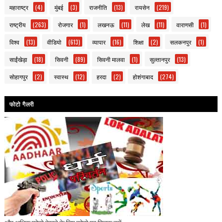
महाराष्ट्र
(4)
मुंबई
(3)
राजनीति
(13)
रायसेन
(219)
राष्ट्रीय
(263)
रोजगार
(1)
लखनऊ
(11)
लेख
(11)
वाराणसी
(1)
विश्व
(13)
वीडियो
(613)
व्यापार
(16)
शिक्षा
(2)
सलकनपुर
(1)
साईंखेड़ा
(18)
सिवनी
(89)
सिवनी मालवा
(1)
सुल्तानपुर
(13)
सोहागपुर
(2)
स्वास्थ
(12)
हरदा
(2)
होशंगाबाद
(274)
फोटो गैलरी