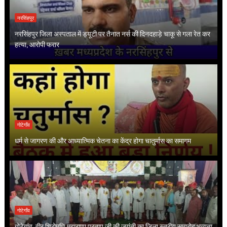
नरसिंहपुर
नरसिंहपुर जिला अस्पताल में ड्यूटी पर तैनात नर्स की दिनदहाड़े चाकू से गला रेत कर
हत्या, आरोपी फरार
गोटेगाँव
धर्म से जागरण की और आध्यात्मिक चेतना का केंद्र होगा चातुर्मास का समागम
गोटेगाँव
गोटेगांव, वीर शिरोमणि महाराणा प्रताप जी की जयंती का जिला स्तरीय समारोह भव्यता