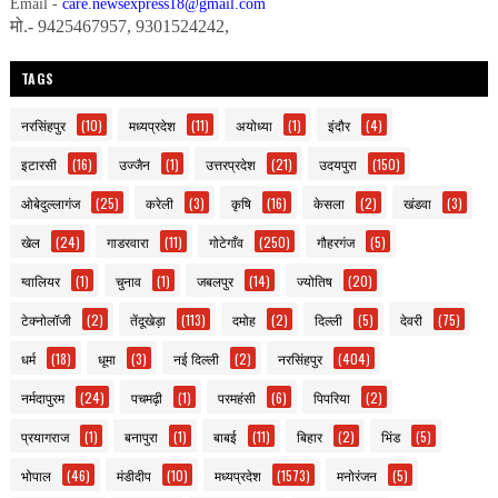
Email -
care.newsexpress18@gmail.com
मो.- 9425467957, 9301524242,
TAGS
नरसिंहपुर
(10)
मध्यप्रदेश
(11)
अयोध्या
(1)
इंदौर
(4)
इटारसी
(16)
उज्जैन
(1)
उत्तरप्रदेश
(21)
उदयपुरा
(150)
ओबेदुल्लागंज
(25)
करेली
(3)
कृषि
(16)
केसला
(2)
खंडवा
(3)
खेल
(24)
गाडरवारा
(11)
गोटेगाँव
(250)
गौहरगंज
(5)
ग्वालियर
(1)
चुनाव
(1)
जबलपुर
(14)
ज्योतिष
(20)
टेक्नोलॉजी
(2)
तेंदूखेड़ा
(113)
दमोह
(2)
दिल्ली
(5)
देवरी
(75)
धर्म
(18)
धूमा
(3)
नई दिल्ली
(2)
नरसिंहपुर
(404)
नर्मदापुरम
(24)
पचमढ़ी
(1)
परमहंसी
(6)
पिपरिया
(2)
प्रयागराज
(1)
बनापुरा
(1)
बाबई
(11)
बिहार
(2)
भिंड
(5)
भोपाल
(46)
मंडीदीप
(10)
मध्यप्रदेश
(1573)
मनोरंजन
(5)